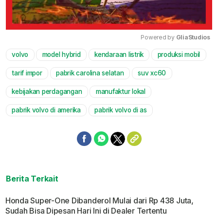
Powered by 
GliaStudios
volvo
model hybrid
kendaraan listrik
produksi mobil
Mute
tarif impor
pabrik carolina selatan
suv xc60
kebijakan perdagangan
manufaktur lokal
pabrik volvo di amerika
pabrik volvo di as
Berita Terkait
Honda Super-One Dibanderol Mulai dari Rp 438 Juta,
Sudah Bisa Dipesan Hari Ini di Dealer Tertentu