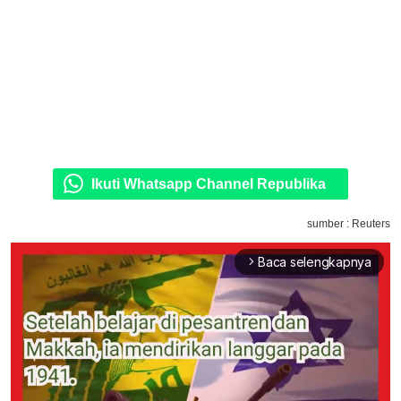
Ikuti Whatsapp Channel Republika
sumber : Reuters
Baca selengkapnya
arrow_forward_ios