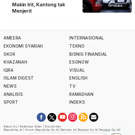
Makin Irit, Kantong tak
Menjerit
AMEERA
INTERNASIONAL
EKONOMI SYARIAH
TEKNO
SKOR
BISNIS FINANSIAL
KHAZANAH
ESGNOW
IQRA
VISUAL
ISLAM DIGEST
ENGLISH
NEWS
TV
ANALISIS
RAMADHAN
SPORT
INDEKS
About Us
|
Pedoman Siber
|
Disclaimer
Republika.id
|
Ihram.republika.co.id
|
Retizen.id
|
Rejabar.co.id
|
Rejogja.co.id
|