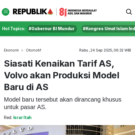
Hot Topics:
#Gubernur BI Mundur
#Kongres Umat Islam In
Ekonomi
Otomotif
Rabu , 24 Sep 2025, 06:32 WIB
Siasati Kenaikan Tarif AS,
Volvo akan Produksi Model
Baru di AS
Model baru tersebut akan dirancang khusus
untuk pasar AS.
Red:
Israr Itah