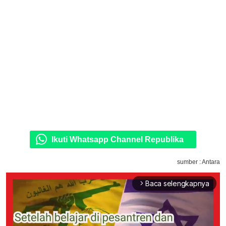
Ikuti Whatsapp Channel Republika
sumber : Antara
Baca selengkapnya
arrow_forward_ios