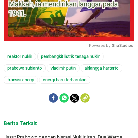
Powered by 
GliaStudios
reaktor nuklir
pembangkit listrik tenaga nuklir
Mute
prabowo subianto
vladimir putin
airlangga hartarto
transisi energi
energi baru terbarukan
Berita Terkait
Hasut Prabowo dengan Narasi Nuklir Iran, Dua Warga