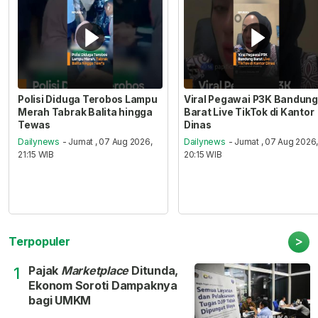
Polisi Diduga Terobos Lampu
Viral Pegawai P3K Bandung
Merah Tabrak Balita hingga
Barat Live TikTok di Kantor
Tewas
Dinas
Dailynews
- Jumat , 07 Aug 2026,
Dailynews
- Jumat , 07 Aug 2026
21:15 WIB
20:15 WIB
>
Terpopuler
Pajak
Marketplace
Ditunda,
1
Ekonom Soroti Dampaknya
bagi UMKM