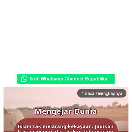
Ikuti Whatsapp Channel Republika
Baca selengkapnya
arrow_forward_ios