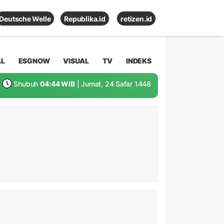
Deutsche Welle
Republika.id
retizen.id
AL
ESGNOW
VISUAL
TV
INDEKS
Shubuh
04:44 WIB
| Jumat, 24 Safar 1448