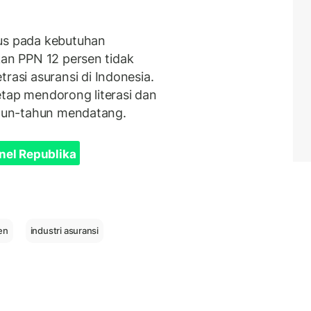
kus pada kebutuhan
kan PPN 12 persen tidak
si asuransi di Indonesia.
etap mendorong literasi dan
tahun-tahun mendatang.
nel Republika
en
industri asuransi