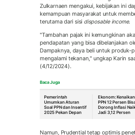
Zulkarnaen mengakui, kebijakan ini 
kemampuan masyarakat untuk membeli
terutama dari sisi
disposable income
.
"Tambahan pajak ini kemungkinan ak
pendapatan yang bisa dibelanjakan ol
Dampaknya, daya beli untuk produk-pr
mengalami tekanan," ungkap Karin saa
(4/12/2024).
Baca Juga
Pemerintah
Ekonom: Kenaikan
Umumkan Aturan
PPN 12 Persen Bis
Soal PPN dan Insentif
Dorong Inflasi Nai
2025 Pekan Depan
Jadi 3,12 Persen
Namun, Prudential tetap optimis penet