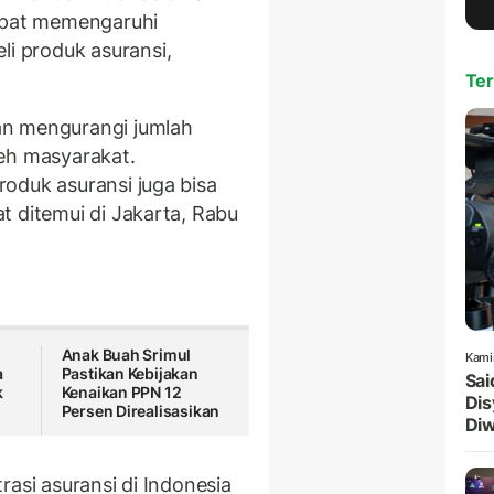
dapat memengaruhi
 produk asuransi,
Ter
an mengurangi jumlah
eh masyarakat.
oduk asuransi juga bisa
t ditemui di Jakarta, Rabu
Anak Buah Srimul
Kami
a
Pastikan Kebijakan
Sai
k
Kenaikan PPN 12
Dis
Persen Direalisasikan
Diw
rasi asuransi di Indonesia