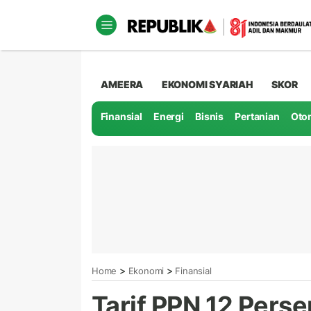
AMEERA
EKONOMI SYARIAH
SKOR
Finansial
Energi
Bisnis
Pertanian
Oto
>
>
Home
Ekonomi
Finansial
Tarif PPN 12 Perse