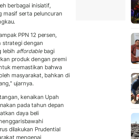
h berbagai inisiatif,
g masif serta peluncuran
ngkau.
dampak PPN 12 persen,
n strategi dengan
 lebih
affordable
bagi
rkan produk dengan premi
 untuk memastikan bahwa
 oleh masyarakat, bahkan di
ng," ujarnya.
tangan, kenaikan Upah
anakan pada tahun depan
tkan daya beli
 menggarisbawahi
us dilakukan Prudential
arakat mengenai