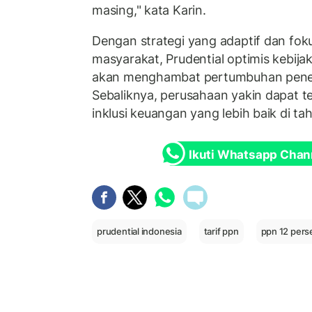
masing," kata Karin.
Dengan strategi yang adaptif dan fo
masyarakat, Prudential optimis kebija
akan menghambat pertumbuhan penetra
Sebaliknya, perusahaan yakin dapat t
inklusi keuangan yang lebih baik di 
Ikuti Whatsapp Chan
prudential indonesia
tarif ppn
ppn 12 pers