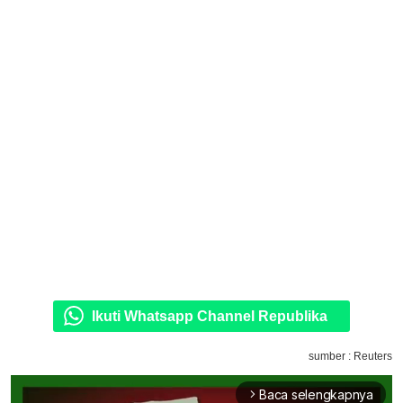
Ikuti Whatsapp Channel Republika
sumber : Reuters
Baca selengkapnya
arrow_forward_ios