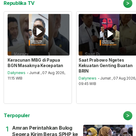
>
Republika TV
Keracunan MBG di Papua
Saat Prabowo Ngetes
BGN Masaknya Kecepatan
Kekuatan Genting Buatan
BRIN
Dailynews
- Jumat , 07 Aug 2026,
11:15 WIB
Dailynews
- Jumat , 07 Aug 2026
09:45 WIB
>
Terpopuler
Amran Perintahkan Bulog
1
Segera Kirim Beras SPHP ke