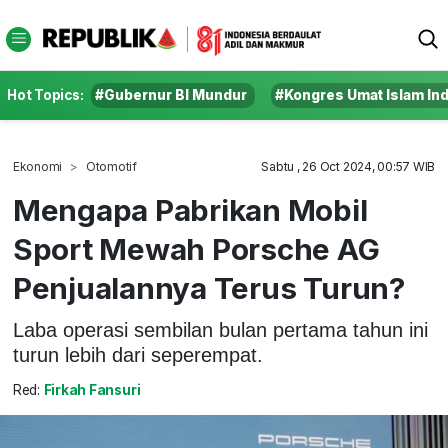
Hot Topics:
#Gubernur BI Mundur
#Kongres Umat Islam In
Ekonomi
Otomotif
Sabtu , 26 Oct 2024, 00:57 WIB
Mengapa Pabrikan Mobil
Sport Mewah Porsche AG
Penjualannya Terus Turun?
Laba operasi sembilan bulan pertama tahun ini
turun lebih dari seperempat.
Red:
Firkah Fansuri