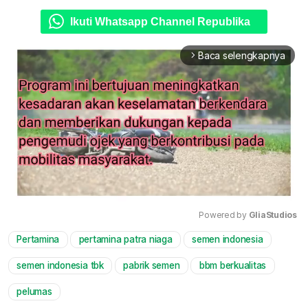
Ikuti Whatsapp Channel Republika
Baca selengkapnya
arrow_forward_ios
Powered by 
GliaStudios
Pertamina
pertamina patra niaga
semen indonesia
Mute
semen indonesia tbk
pabrik semen
bbm berkualitas
pelumas