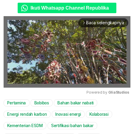
Ikuti Whatsapp Channel Republika
Baca selengkapnya
arrow_forward_ios
Powered by 
GliaStudios
Pertamina
Bobibos
Bahan bakar nabati
Mute
Energi rendah karbon
Inovasi energi
Kolaborasi
Kementerian ESDM
Sertifikasi bahan bakar