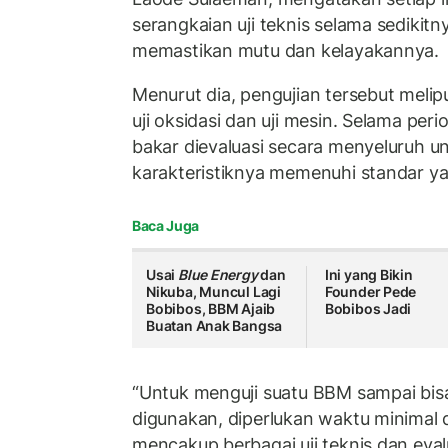
serangkaian uji teknis selama sedikit
memastikan mutu dan kelayakannya.
Menurut dia, pengujian tersebut melip
uji oksidasi dan uji mesin. Selama peri
bakar dievaluasi secara menyeluruh 
karakteristiknya memenuhi standar y
Baca Juga
Usai
Blue Energy
dan
Ini yang Bikin
Nikuba, Muncul Lagi
Founder Pede
Bobibos, BBM Ajaib
Bobibos Jadi
Buatan Anak Bangsa
“Untuk menguji suatu BBM sampai bis
digunakan, diperlukan waktu minimal d
mencakup berbagai uji teknis dan evalu