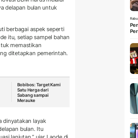
nya delapan bulan untuk
Rabu
Pen
uti berbagai aspek seperti
Per
ode itu, setiap sampel bahan
untuk memastikan
ang ditetapkan pemerintah.
Bobibos: Target Kami
Satu Harga dari
Sabang sampai
Merauke
a dinyatakan layak
elapan bulan. Itu
asi lanjutan,” ujar Laode di