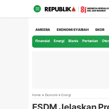
AMEERA
EKONOMI SYARIAH
SKOR
Finansial
Energi
Bisnis
Pertanian
Oto
>
>
Home
Ekonomi
Energi
ESDM Jelaskan Pr