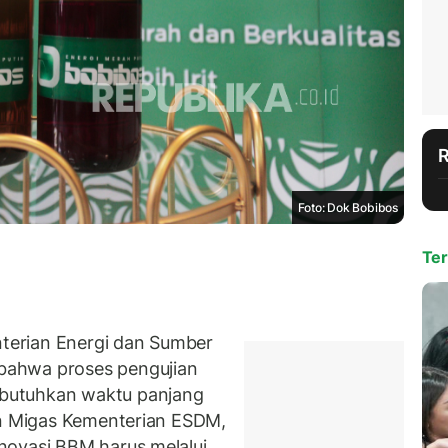
Foto: Dok Bobibos
Ter
erian Energi dan Sumber
bahwa proses pengujian
butuhkan waktu panjang
en Migas Kementerian ESDM,
novasi BBM harus melalui