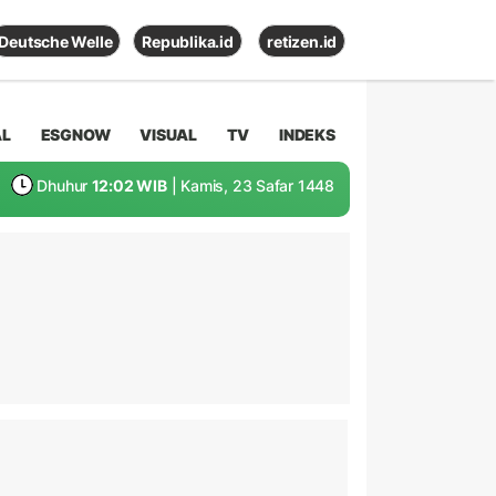
Deutsche Welle
Republika.id
retizen.id
AL
ESGNOW
VISUAL
TV
INDEKS
Dhuhur
12:02 WIB
| Kamis, 23 Safar 1448