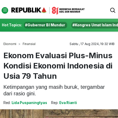
Hot Topics:
#Gubernur BI Mundur
#Kongres Umat Islam In
Ekonomi
Finansial
Sabtu , 17 Aug 2024, 19:32 WIB
Ekonom Evaluasi Plus-Minus
Kondisi Ekonomi Indonesia di
Usia 79 Tahun
Ketimpangan yang masih buruk, tergambar
dari rasio gini.
Red:
Lida Puspaningtyas
Rep:
Eva Rianti