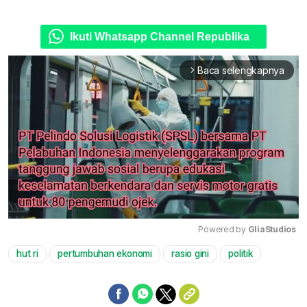
Ikuti Whatsapp Channel Republika
Baca selengkapnya
arrow_forward_ios
Powered by 
GliaStudios
hut ri
pertumbuhan ekonomi
rasio gini
politik
Mute