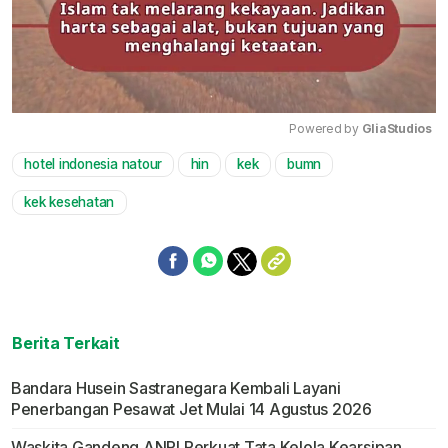
Powered by 
GliaStudios
hotel indonesia natour
hin
kek
bumn
Mute
kek kesehatan
Berita Terkait
Bandara Husein Sastranegara Kembali Layani
Penerbangan Pesawat Jet Mulai 14 Agustus 2026
Waskita Gandeng ANRI Perkuat Tata Kelola Kearsipan