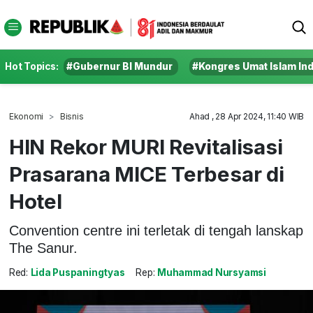
Hot Topics:
#Gubernur BI Mundur
#Kongres Umat Islam In
Ekonomi
Bisnis
Ahad , 28 Apr 2024, 11:40 WIB
HIN Rekor MURI Revitalisasi
Prasarana MICE Terbesar di
Hotel
Convention centre ini terletak di tengah lanskap
The Sanur.
Red:
Lida Puspaningtyas
Rep:
Muhammad Nursyamsi