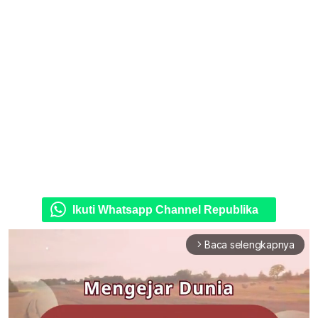
Ikuti Whatsapp Channel Republika
Baca selengkapnya
arrow_forward_ios