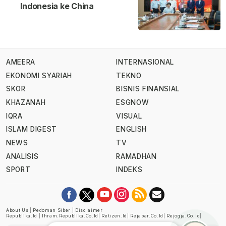
Indonesia ke China
AMEERA
INTERNASIONAL
EKONOMI SYARIAH
TEKNO
SKOR
BISNIS FINANSIAL
KHAZANAH
ESGNOW
IQRA
VISUAL
ISLAM DIGEST
ENGLISH
NEWS
TV
ANALISIS
RAMADHAN
SPORT
INDEKS
About Us
|
Pedoman Siber
|
Disclaimer
Republika.id
|
Ihram.republika.co.id
|
Retizen.id
|
Rejabar.co.id
|
Rejogja.co.id
|