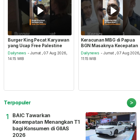
Burger King Pecat Karyawan
Keracunan MBG di Papua
yang Ucap Free Palestine
BGN Masaknya Kecepatan
Dailynews
- Jumat , 07 Aug 2026,
Dailynews
- Jumat , 07 Aug 2026
14:15 WIB
11:15 WIB
>
Terpopuler
BAIC Tawarkan
1
Kesempatan Menangkan T1
bagi Konsumen di GIIAS
2026