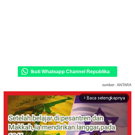
Ikuti Whatsapp Channel Republika
sumber : ANTARA
Baca selengkapnya
arrow_forward_ios