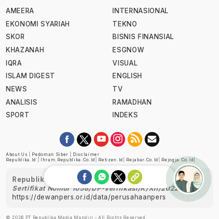
AMEERA
INTERNASIONAL
EKONOMI SYARIAH
TEKNO
SKOR
BISNIS FINANSIAL
KHAZANAH
ESGNOW
IQRA
VISUAL
ISLAM DIGEST
ENGLISH
NEWS
TV
ANALISIS
RAMADHAN
SPORT
INDEKS
About Us
|
Pedoman Siber
|
Disclaimer
Republika.id
|
Ihram.republika.co.id
|
Retizen.id
|
Rejabar.co.id
|
Rejogja.co.id
|
Republika telah diverifikasi oleh Dewan Pers
Sertifikat Nomor 1058/DP-Verifikasi/K/XII/2022
https://dewanpers.or.id/data/perusahaanpers
Ask me!
© 2026 PT Republika Media Mandiri - All Rights Reserved.