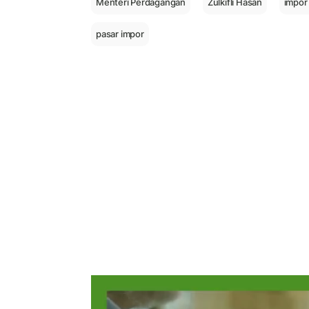
Menteri Perdagangan
Zulkifli Hasan
impor 
pasar impor