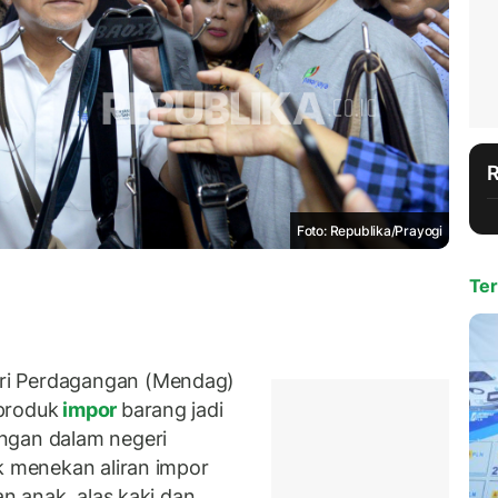
Foto: Republika/Prayogi
Ter
ri Perdagangan (Mendag)
produk
impor
barang jadi
ngan dalam negeri
k menekan aliran impor
an anak, alas kaki dan