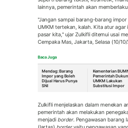
lainnya, pemerintah akan memberlaku
"Jangan sampai barang-barang impor ba
UMKM tertekan, kalah. Kita atur agar 
pasar kita," ujar Zulkifli ditemui usai 
Cempaka Mas, Jakarta, Selasa (10/10/
Baca Juga
Mendag: Barang
Kementerian BUM
Impor yang Boleh
Pemerintah Duku
Dijual Harus Punya
UMKM Lakukan
SNI
Substitusi Impor
Zulkifli menjelaskan dalam menekan a
pemerintah akan melakukan penegak
menjadi
border
. Pengawasan barang 
(lartas)
border
yaitu pengawasan yang