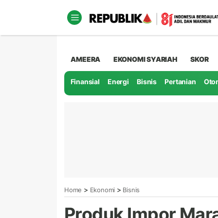
AMEERA
EKONOMI SYARIAH
SKOR
Finansial
Energi
Bisnis
Pertanian
Oto
>
>
Home
Ekonomi
Bisnis
Produk Impor Mar