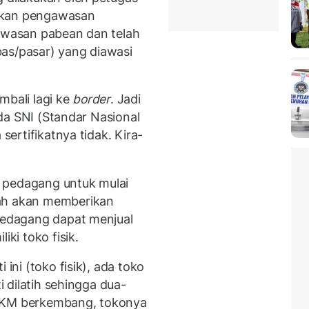
gkan pengawasan
kawasan pabean dan telah
as/pasar) yang diawasi
mbali lagi ke
border
. Jadi
 ada SNI (Standar Nasional
 sertifikatnya tidak. Kira-
ra pedagang untuk mulai
tah akan memberikan
 pedagang dapat menjual
iki toko fisik.
 ini (toko fisik), ada toko
ti dilatih sehingga dua-
UMKM berkembang, tokonya