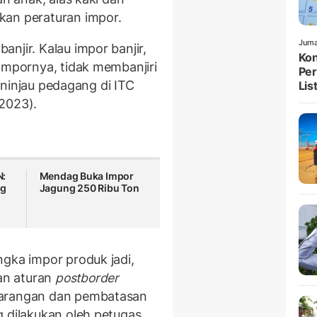
kan peraturan impor.
Juma
njir. Kalau impor banjir,
Kon
impornya, tidak membanjiri
Per
meninjau pedagang di ITC
List
2023).
N:
Mendag Buka Impor
ng
Jagung 250 Ribu Ton
ngka impor produk jadi,
an aturan
postborder
larangan dan pembatasan
 dilakukan oleh petugas