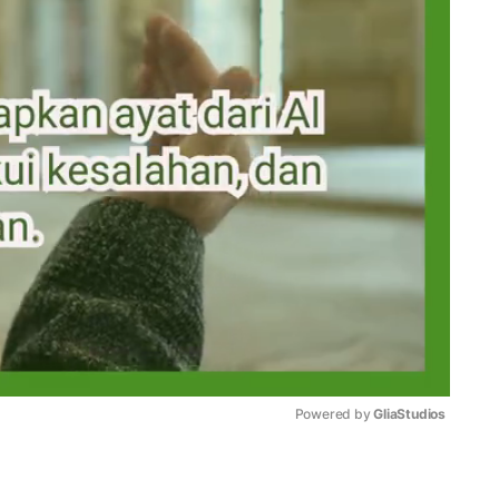
Powered by 
GliaStudios
Mute