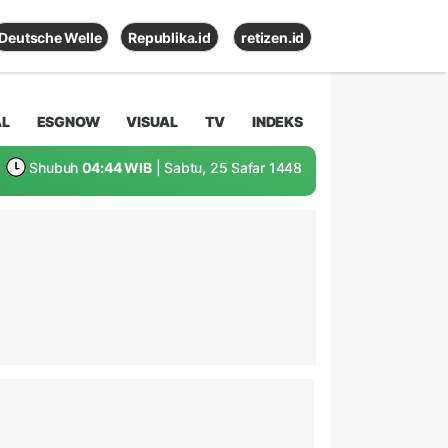
Deutsche Welle
Republika.id
retizen.id
AL
ESGNOW
VISUAL
TV
INDEKS
Shubuh
04:44 WIB
| Sabtu, 25 Safar 1448