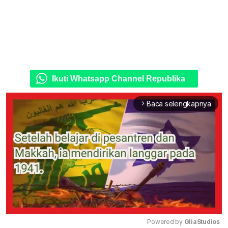
Ikuti Whatsapp Channel Republika
Baca selengkapnya
arrow_forward_ios
Powered by 
GliaStudios