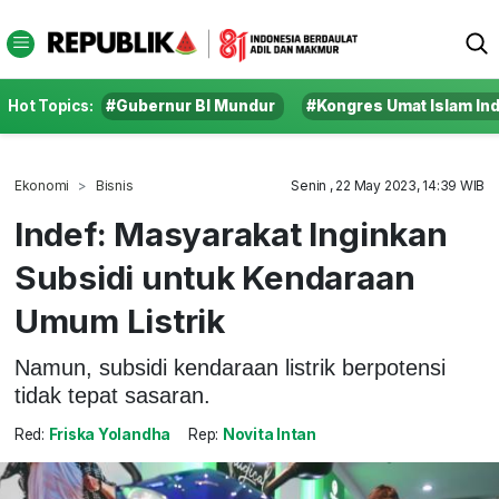
Hot Topics:
#Gubernur BI Mundur
#Kongres Umat Islam In
Ekonomi
Bisnis
Senin , 22 May 2023, 14:39 WIB
Indef: Masyarakat Inginkan
Subsidi untuk Kendaraan
Umum Listrik
Namun, subsidi kendaraan listrik berpotensi
tidak tepat sasaran.
Red:
Friska Yolandha
Rep:
Novita Intan