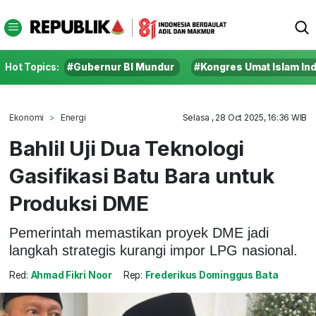
Hot Topics:
#Gubernur BI Mundur
#Kongres Umat Islam In
Ekonomi
Energi
Selasa , 28 Oct 2025, 16:36 WIB
Bahlil Uji Dua Teknologi
Gasifikasi Batu Bara untuk
Produksi DME
Pemerintah memastikan proyek DME jadi
langkah strategis kurangi impor LPG nasional.
Red:
Ahmad Fikri Noor
Rep:
Frederikus Dominggus Bata