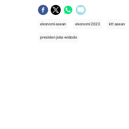
ekonomi asean
ekonomi 2023
ktt asean
presiden joko widodo