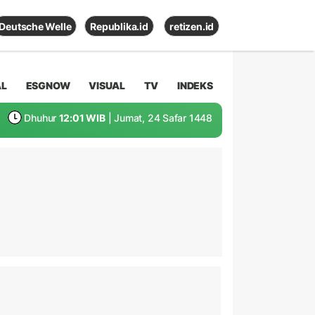
Deutsche Welle
Republika.id
retizen.id
AL
ESGNOW
VISUAL
TV
INDEKS
Dhuhur
12:01 WIB
| Jumat, 24 Safar 1448