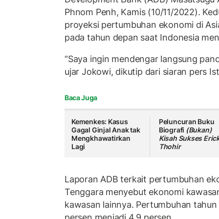
Phnom Penh, Kamis (10/11/2022). Ke
proyeksi pertumbuhan ekonomi di As
pada tahun depan saat Indonesia men
“Saya ingin mendengar langsung pan
ujar Jokowi, dikutip dari siaran pers Is
Baca Juga
Kemenkes: Kasus
Peluncuran Buku
Gagal Ginjal Anak tak
Biografi
(Bukan)
Mengkhawatirkan
Kisah Sukses Eric
Lagi
Thohir
Laporan ADB terkait pertumbuhan ek
Tenggara menyebut ekonomi kawasan in
kawasan lainnya. Pertumbuhan tahun i
persen menjadi 4,9 persen.