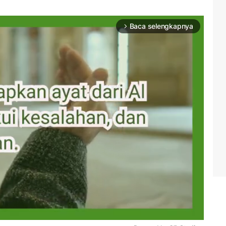
Baca selengkapnya
arrow_forward_ios