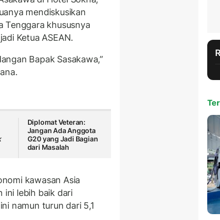
duanya mendiskusikan
ia Tenggara khususnya
jadi Ketua ASEAN.
dangan Bapak Sasakawa,”
tana.
Ter
Diplomat Veteran:
Jangan Ada Anggota
k
G20 yang Jadi Bagian
dari Masalah
onomi kawasan Asia
i lebih baik dari
ni namun turun dari 5,1