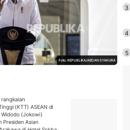
3
4
5
Foto: REPUBLIKA/ABDAN SYAKURA
 rangkaian
Tinggi (KTT) ASEAN di
 Widodo (Jokowi)
n Presiden Asian
sakawa di Hotel Sokha,