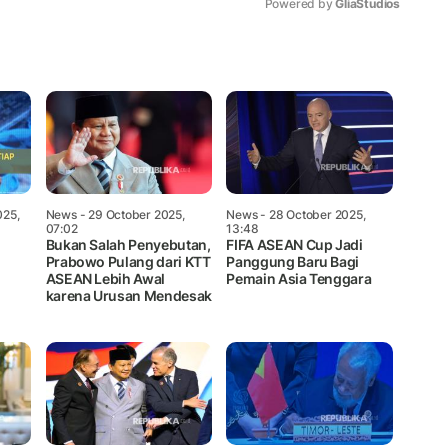
Powered by 
GliaStudios
Mute
025,
News
- 29 October 2025,
News
- 28 October 2025,
07:02
13:48
Bukan Salah Penyebutan,
FIFA ASEAN Cup Jadi
Prabowo Pulang dari KTT
Panggung Baru Bagi
ASEAN Lebih Awal
Pemain Asia Tenggara
karena Urusan Mendesak