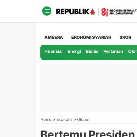
AMEERA
EKONOMI SYARIAH
SKOR
Finansial
Energi
Bisnis
Pertanian
Oto
>
>
Home
Ekonomi
Global
Bertemu Presiden