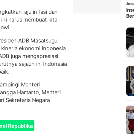
Juma
Ins
gkatkan laju inflasi dan
Ber
u ini harus membuat kita
owi.
Presiden ADB Masatsugu
kinerja ekonomi Indonesia
n ADB juga mengapresiasi
utnya sejauh ini Indonesia
aik.
dampingi Menteri
langga Hartarto, Menteri
ri Sekretaris Negara
nel Republika