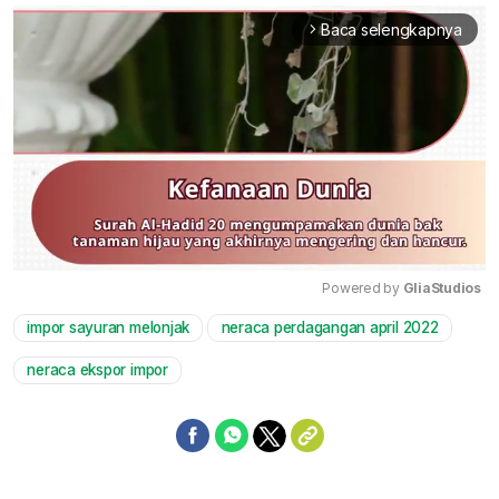
Baca selengkapnya
arrow_forward_ios
Powered by 
GliaStudios
impor sayuran melonjak
neraca perdagangan april 2022
Mute
neraca ekspor impor