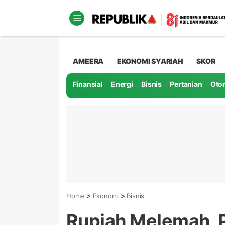
AMEERA
EKONOMI SYARIAH
SKOR
Finansial
Energi
Bisnis
Pertanian
Oto
>
>
Home
Ekonomi
Bisnis
Rupiah Melemah, 