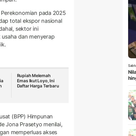
g Perekonomian pada 2025
ap total ekspor nasional
ahal, sektor ini
t usaha dan menyerap
ik.
Sabt
Nil
Rupiah Melemah
hin
ia
Emas Ikut Loyo, Ini
n
Daftar Harga Terbaru
usat (BPP) Himpunan
e Jona Prasetyo menilai,
ngan memperluas akses