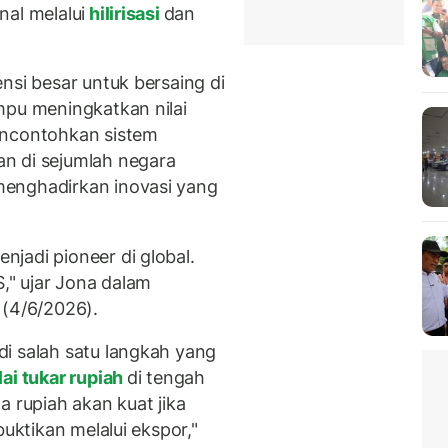
al melalui
hilirisasi
dan
nsi besar untuk bersaing di
mpu meningkatkan nilai
encontohkan sistem
n di sejumlah negara
menghadirkan inovasi yang
jadi pioneer di global.
" ujar Jona dalam
 (4/6/2026).
i salah satu langkah yang
lai tukar rupiah
di tengah
a rupiah akan kuat jika
buktikan melalui ekspor,"