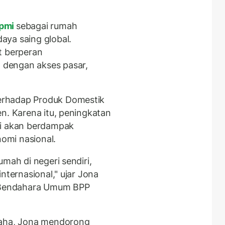
pmi
sebagai rumah
aya saing global.
t berperan
dengan akses pasar,
erhadap Produk Domestik
n. Karena itu, peningkatan
ai akan berdampak
omi nasional.
mah di negeri sendiri,
nternasional," ujar Jona
l Bendahara Umum BPP
aha, Jona mendorong