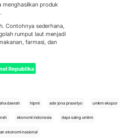
ga menghasilkan produk
.
ah. Contohnya sederhana,
golah rumput laut menjadi
makanan, farmasi, dan
nel Republika
aha daerah
hipmi
ade jona prasetyo
umkm ekspor
erah
ekonomi indonesia
daya saing umkm
n ekonomi nasional