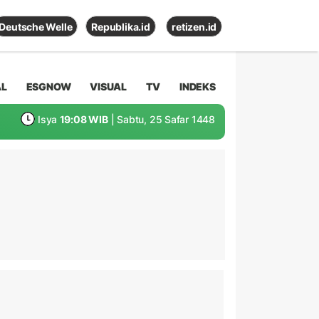
Deutsche Welle
Republika.id
retizen.id
AL
ESGNOW
VISUAL
TV
INDEKS
Isya
19:08 WIB
| Sabtu, 25 Safar 1448