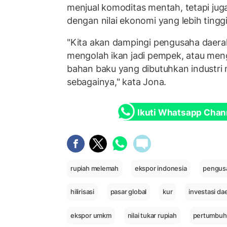
menjual komoditas mentah, tetapi ju
dengan nilai ekonomi yang lebih tinggi
"Kita akan dampingi pengusaha daer
mengolah ikan jadi pempek, atau men
bahan baku yang dibutuhkan industri 
sebagainya," kata Jona.
Ikuti Whatsapp Chan
rupiah melemah
ekspor indonesia
pengus
hilirisasi
pasar global
kur
investasi da
ekspor umkm
nilai tukar rupiah
pertumbuha