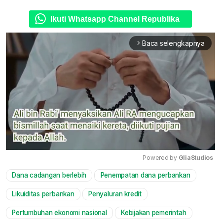
Ikuti Whatsapp Channel Republika
Baca selengkapnya
arrow_forward_ios
Powered by 
GliaStudios
Dana cadangan berlebih
Penempatan dana perbankan
Mute
Likuiditas perbankan
Penyaluran kredit
Pertumbuhan ekonomi nasional
Kebijakan pemerintah