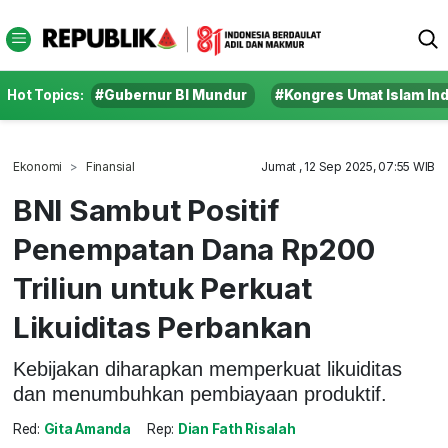
Hot Topics:
#Gubernur BI Mundur
#Kongres Umat Islam In
Ekonomi
Finansial
Jumat , 12 Sep 2025, 07:55 WIB
BNI Sambut Positif
Penempatan Dana Rp200
Triliun untuk Perkuat
Likuiditas Perbankan
Kebijakan diharapkan memperkuat likuiditas
dan menumbuhkan pembiayaan produktif.
Red:
Gita Amanda
Rep:
Dian Fath Risalah