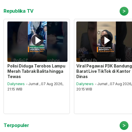
>
Republika TV
Polisi Diduga Terobos Lampu
Viral Pegawai P3K Bandung
Merah Tabrak Balita hingga
Barat Live TikTok di Kantor
Tewas
Dinas
Dailynews
- Jumat , 07 Aug 2026,
Dailynews
- Jumat , 07 Aug 2026
21:15 WIB
20:15 WIB
>
Terpopuler