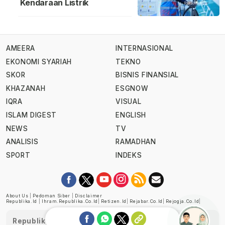
Kendaraan Listrik
AMEERA
INTERNASIONAL
EKONOMI SYARIAH
TEKNO
SKOR
BISNIS FINANSIAL
KHAZANAH
ESGNOW
IQRA
VISUAL
ISLAM DIGEST
ENGLISH
NEWS
TV
ANALISIS
RAMADHAN
SPORT
INDEKS
About Us
|
Pedoman Siber
|
Disclaimer
Republika.id
|
Ihram.republika.co.id
|
Retizen.id
|
Rejabar.co.id
|
Rejogja.co.id
|
Republika telah diverifikasi oleh Dewan Pers