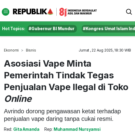
Hot Topics:
#Gubernur BI Mundur
#Kongres Umat Islam In
Ekonomi
Bisnis
Jumat , 22 Aug 2025, 18:30 WIB
Asosiasi Vape Minta
Pemerintah Tindak Tegas
Penjualan Vape Ilegal di Toko
Online
Avrindo dorong pengawasan ketat terhadap
penjualan vape daring tanpa cukai resmi.
Red:
Gita Amanda
Rep:
Muhammad Nursyamsi