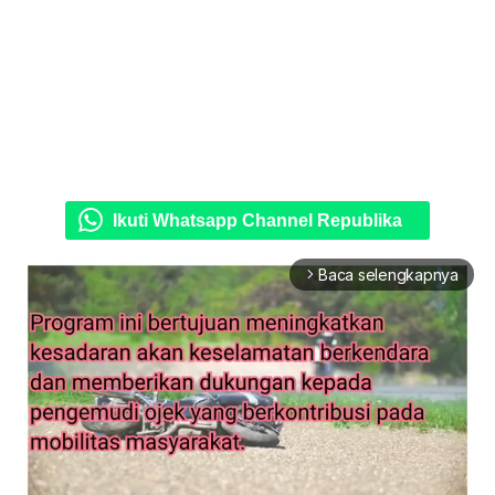
Ikuti Whatsapp Channel Republika
Baca selengkapnya
arrow_forward_ios