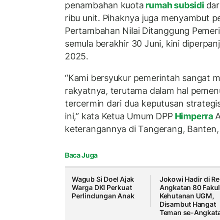
penambahan kuota
rumah subsidi
dar
ribu unit. Pihaknya juga menyambut pe
Pertambahan Nilai Ditanggung Pemer
semula berakhir 30 Juni, kini diperp
2025.
“Kami bersyukur pemerintah sangat 
rakyatnya, terutama dalam hal pemen
tercermin dari dua keputusan strategi
ini,” kata Ketua Umum DPP
Himperra
A
keterangannya di Tangerang, Banten,
Baca Juga
Wagub Si Doel Ajak
Jokowi Hadir di Re
Warga DKI Perkuat
Angkatan 80 Fakul
Perlindungan Anak
Kehutanan UGM,
Disambut Hangat
Teman se-Angkat