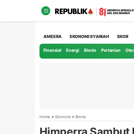
AMEERA
EKONOMI SYARIAH
SKOR
Finansial
Energi
Bisnis
Pertanian
Oto
>
>
Home
Ekonomi
Bisnis
Himperra Sambut