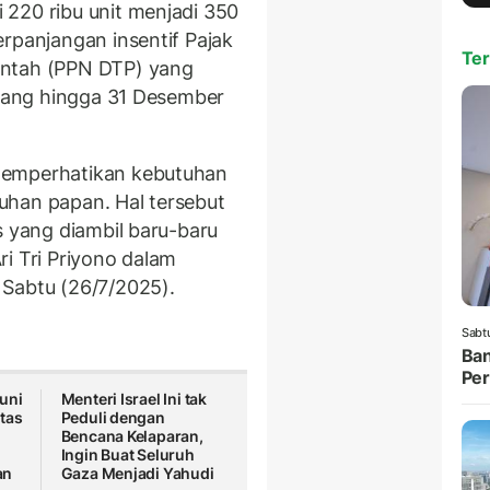
i 220 ribu unit menjadi 350
rpanjangan insentif Pajak
Ter
intah (PPN DTP) yang
anjang hingga 31 Desember
memperhatikan kebutuhan
uhan papan. Hal tersebut
s yang diambil baru-baru
ri Tri Priyono dalam
 Sabtu (26/7/2025).
Sabt
Ban
Per
uni
Menteri Israel Ini tak
tas
Peduli dengan
Bencana Kelaparan,
Ingin Buat Seluruh
an
Gaza Menjadi Yahudi