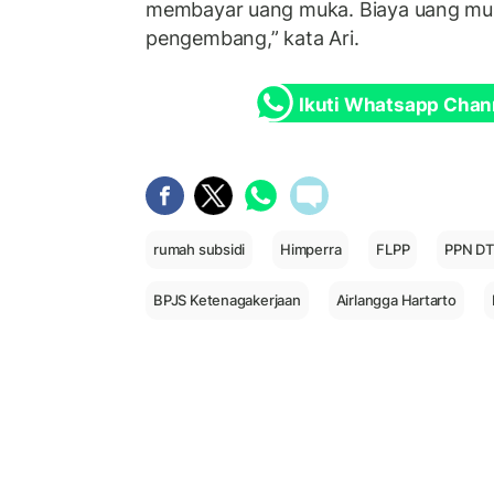
membayar uang muka. Biaya uang mu
pengembang,” kata Ari.
Ikuti Whatsapp Chan
rumah subsidi
Himperra
FLPP
PPN D
BPJS Ketenagakerjaan
Airlangga Hartarto