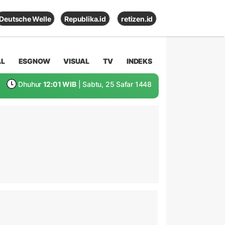
Deutsche Welle
Republika.id
retizen.id
AL
ESGNOW
VISUAL
TV
INDEKS
Dhuhur
12:01 WIB
| Sabtu, 25 Safar 1448