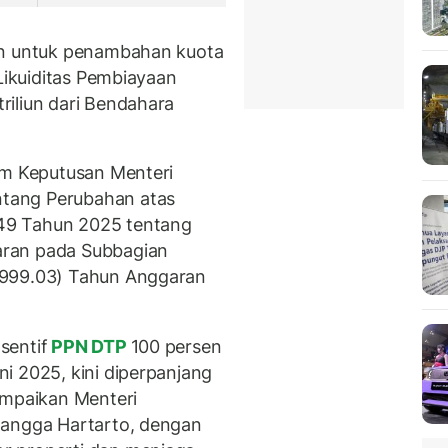
an untuk penambahan kuota
 Likuiditas Pembiayaan
iliun dari Bendahara
lam Keputusan Menteri
tang Perubahan atas
49 Tahun 2025 tentang
aran pada Subbagian
(999.03) Tahun Anggaran
sentif
PPN DTP
100 persen
i 2025, kini diperpanjang
ampaikan Menteri
langga Hartarto, dengan