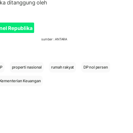
ka ditanggung oleh
nel Republika
sumber : ANTARA
TP
properti nasional
rumah rakyat
DP nol persen
Kementerian Keuangan