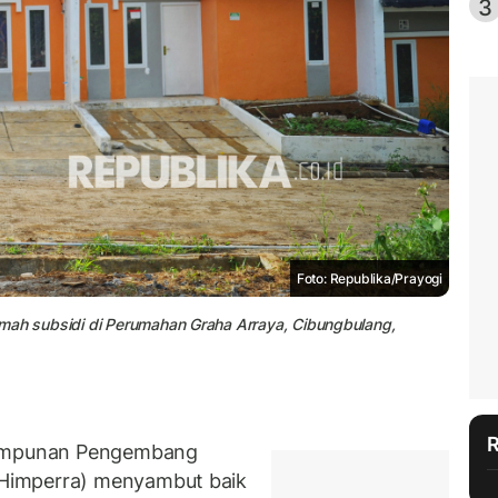
3
Foto: Republika/Prayogi
mah subsidi di Perumahan Graha Arraya, Cibungbulang,
impunan Pengembang
Himperra) menyambut baik