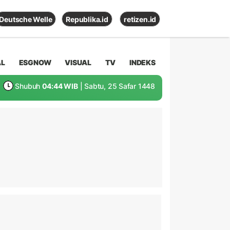
Deutsche Welle
Republika.id
retizen.id
AL
ESGNOW
VISUAL
TV
INDEKS
Shubuh
04:44 WIB
| Sabtu, 25 Safar 1448