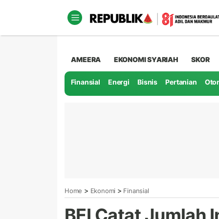
AMEERA
EKONOMI SYARIAH
SKOR
Finansial
Energi
Bisnis
Pertanian
Oto
>
>
Home
Ekonomi
Finansial
BEI Catat Jumlah 