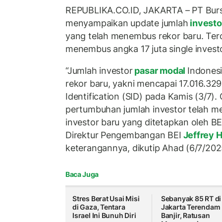
REPUBLIKA.CO.ID, JAKARTA – PT Bursa
menyampaikan update jumlah
investo
yang telah menembus rekor baru. Terca
menembus angka 17 juta single investor
“Jumlah investor
pasar modal
Indones
rekor baru, yakni mencapai 17.016.329
Identification (SID) pada Kamis (3/7)
pertumbuhan jumlah investor telah me
investor baru yang ditetapkan oleh BE
Direktur Pengembangan BEI
Jeffrey 
keterangannya, dikutip Ahad (6/7/202
Baca Juga
Stres Berat Usai Misi
Sebanyak 85 RT di
di Gaza, Tentara
Jakarta Terendam
Israel Ini Bunuh Diri
Banjir, Ratusan