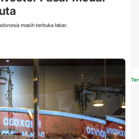
uta
ndonesia masih terbuka lebar.
Ter