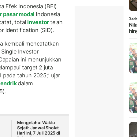
 Efek Indonesia (BEI)
r pasar modal
Indonesia
Sabt
tat, total
investor
telah
Nil
 identification (SID).
hin
ia kembali mencatatkan
 Single Investor
. Capaian ini menunjukkan
lampaui target 2 juta
I pada tahun 2025,” ujar
Hendrik
dalam
5).
Mengetahui Waktu
Sejati: Jadwal Sholat
Hari Ini, 7 Juli 2025 di