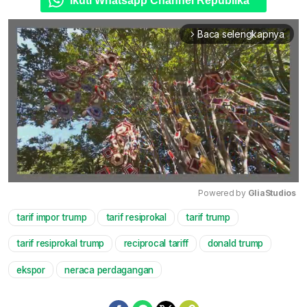
Ikuti Whatsapp Channel Republika
Baca selengkapnya
arrow_forward_ios
Powered by 
GliaStudios
tarif impor trump
tarif resiprokal
tarif trump
Mute
tarif resiprokal trump
reciprocal tariff
donald trump
ekspor
neraca perdagangan