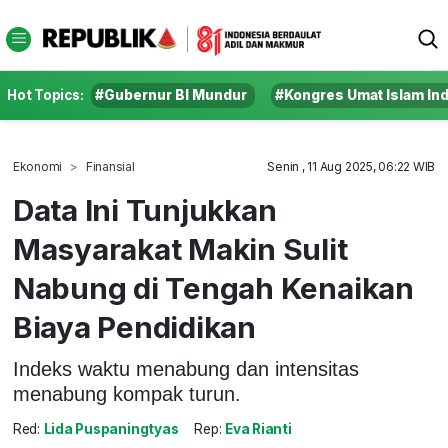
Hot Topics:
#Gubernur BI Mundur
#Kongres Umat Islam In
Ekonomi
Finansial
Senin , 11 Aug 2025, 06:22 WIB
Data Ini Tunjukkan
Masyarakat Makin Sulit
Nabung di Tengah Kenaikan
Biaya Pendidikan
Indeks waktu menabung dan intensitas
menabung kompak turun.
Red:
Lida Puspaningtyas
Rep:
Eva Rianti