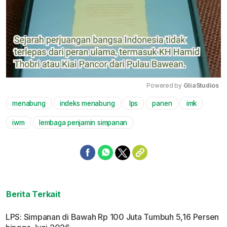
Powered by 
GliaStudios
menabung
indeks menabung
lps
panen
imk
Mute
iwm
lembaga penjamin simpanan
Berita Terkait
LPS: Simpanan di Bawah Rp 100 Juta Tumbuh 5,16 Persen