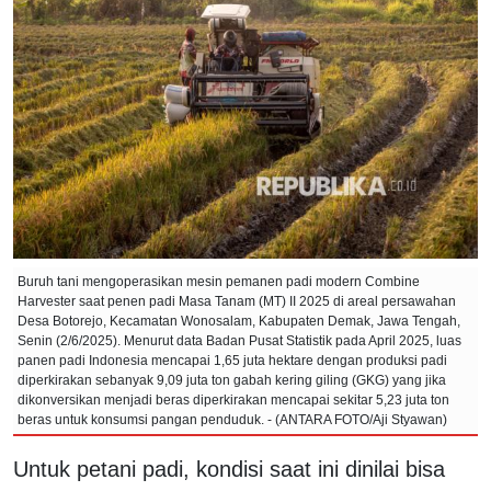
Buruh tani mengoperasikan mesin pemanen padi modern Combine
Harvester saat penen padi Masa Tanam (MT) II 2025 di areal persawahan
Desa Botorejo, Kecamatan Wonosalam, Kabupaten Demak, Jawa Tengah,
Senin (2/6/2025). Menurut data Badan Pusat Statistik pada April 2025, luas
panen padi Indonesia mencapai 1,65 juta hektare dengan produksi padi
diperkirakan sebanyak 9,09 juta ton gabah kering giling (GKG) yang jika
dikonversikan menjadi beras diperkirakan mencapai sekitar 5,23 juta ton
beras untuk konsumsi pangan penduduk. - (ANTARA FOTO/Aji Styawan)
Untuk petani padi, kondisi saat ini dinilai bisa