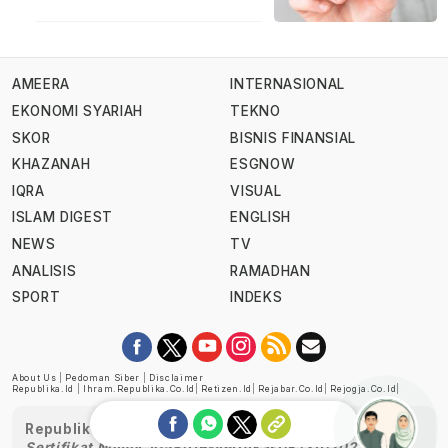
AMEERA
INTERNASIONAL
EKONOMI SYARIAH
TEKNO
SKOR
BISNIS FINANSIAL
KHAZANAH
ESGNOW
IQRA
VISUAL
ISLAM DIGEST
ENGLISH
NEWS
TV
ANALISIS
RAMADHAN
SPORT
INDEKS
About Us
|
Pedoman Siber
|
Disclaimer
Republika.id
|
Ihram.republika.co.id
|
Retizen.id
|
Rejabar.co.id
|
Rejogja.co.id
|
Republika telah diverifikasi oleh Dewan Pers
Sertifikat Nomor 1058/DP-Verifikasi/K/XII/2022