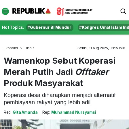
Hot Topics:
#Gubernur BI Mundur
#Kongres Umat Islam In
Ekonomi
Bisnis
Senin , 11 Aug 2025, 08:15 WIB
Wamenkop Sebut Koperasi
Merah Putih Jadi
Offtaker
Produk Masyarakat
Koperasi desa diharapkan menjadi alternatif
pembiayaan rakyat yang lebih adil.
Red:
Gita Amanda
Rep:
Muhammad Nursyamsi