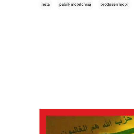
neta
pabrik mobil china
produsen mobil