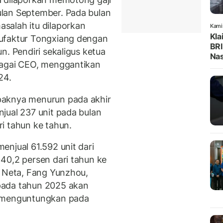
lan September. Pada bulan
salah itu dilaporkan
Kami
Kla
ufaktur Tongxiang dengan
BRI
n. Pendiri sekaligus ketua
Na
bagai CEO, menggantikan
24.
paknya menurun pada akhir
jual 237 unit pada bulan
i tahun ke tahun.
enjual 61.592 unit dari
40,2 persen dari tahun ke
a Neta, Fang Yunzhou,
pada tahun 2025 akan
n menguntungkan pada