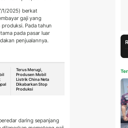
7/1/2025) berkat
mbayar gaji yang
 produksi. Pada tahun
utama pada pasar luar
dakan penjualannya.
Terus Merugi,
Ter
bil
Produsen Mobil
k
Listrik China Neta
pal
Dikabarkan Stop
Produksi
beredar daring sepanjang
a dilaporkan memotong gaji