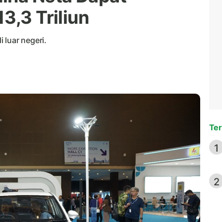
3,3 Triliun
 luar negeri.
Ter
1
2