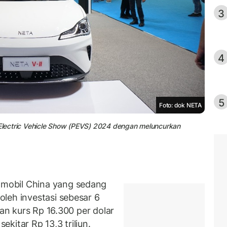
3
4
5
Foto: dok NETA
 Electric Vehicle Show (PEVS) 2024 dengan meluncurkan
mobil China yang sedang
leh investasi sebesar 6
gan kurs Rp 16.300 per dolar
l
sekitar Rp 13,3 triliun.