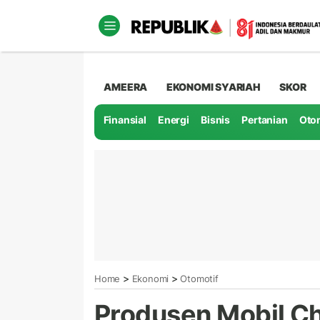
AMEERA
EKONOMI SYARIAH
SKOR
Finansial
Energi
Bisnis
Pertanian
Oto
>
>
Home
Ekonomi
Otomotif
Produsen Mobil Ch