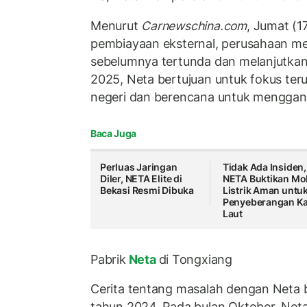
Menurut
Carnewschina.com
, Jumat (1
pembiayaan eksternal, perusahaan me
sebelumnya tertunda dan melanjutkan
2025, Neta bertujuan untuk fokus ter
negeri dan berencana untuk menggan
Baca Juga
Perluas Jaringan
Tidak Ada Insiden,
Diler, NETA Elite di
NETA Buktikan Mo
Bekasi Resmi Dibuka
Listrik Aman untu
Penyeberangan Ka
Laut
Pabrik
Neta
di Tongxiang
Cerita tentang masalah dengan Neta 
tahun 2024. Pada bulan Oktober, Net