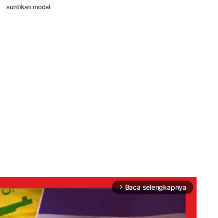
suntikan modal
Baca selengkapnya
arrow_forward_ios