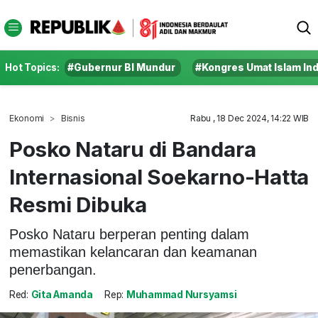
Hot Topics:
#Gubernur BI Mundur
#Kongres Umat Islam In
Ekonomi
Bisnis
Rabu , 18 Dec 2024, 14:22 WIB
Posko Nataru di Bandara
Internasional Soekarno-Hatta
Resmi Dibuka
Posko Nataru berperan penting dalam
memastikan kelancaran dan keamanan
penerbangan.
Red:
Gita Amanda
Rep:
Muhammad Nursyamsi