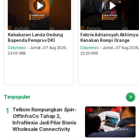
Kebakaran Landa Gedung
Febrie Adriansyah Akhirnya
Bapenda Pemprov DKI
Kenakan Rompi Orange
Dailynews
- Jumat , 07 Aug 2026,
Dailynews
- Jumat , 07 Aug 2026
23:00 WIB
22:30 WIB
>
Terpopuler
Telkom Rampungkan
Spin-
1
Off
InfraCo Tahap 2,
InfraNexia Jadi Pilar Bisnis
Wholesale Connectivity