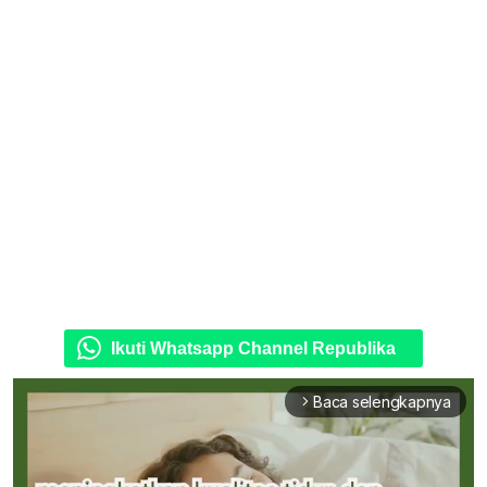
Ikuti Whatsapp Channel Republika
Baca selengkapnya
arrow_forward_ios