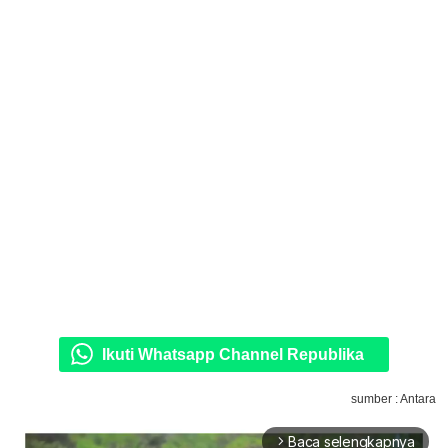
Ikuti Whatsapp Channel Republika
sumber : Antara
Baca selengkapnya
arrow_forward_ios