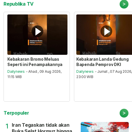
>
Republika TV
Kebakaran Bromo Meluas
Kebakaran Landa Gedung
Seperti ini Penampakannya
Bapenda Pemprov DKI
Dailynews
- Ahad , 09 Aug 2026,
Dailynews
- Jumat , 07 Aug 2026
11:15 WIB
23:00 WIB
>
Terpopuler
Iran Tegaskan tidak akan
1
Buka Selat Hormuz hingga