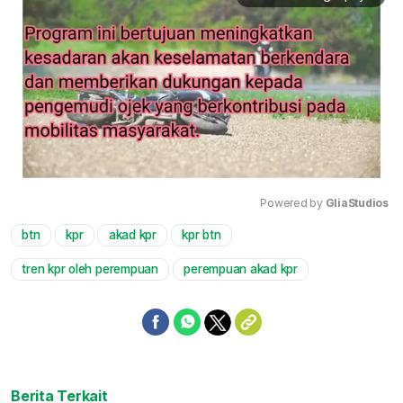
Powered by 
GliaStudios
btn
kpr
akad kpr
kpr btn
Mute
tren kpr oleh perempuan
perempuan akad kpr
Berita Terkait