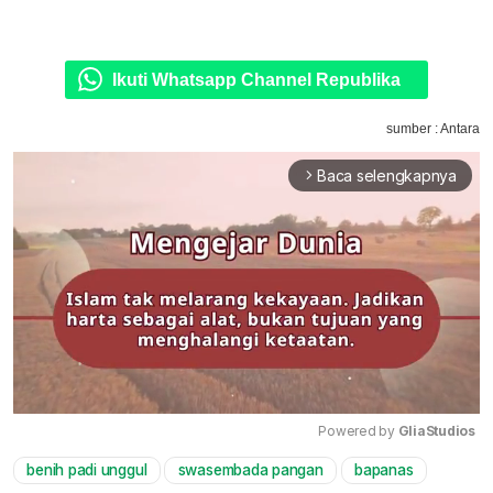
Ikuti Whatsapp Channel Republika
sumber : Antara
Baca selengkapnya
arrow_forward_ios
Powered by 
GliaStudios
benih padi unggul
swasembada pangan
bapanas
Mute