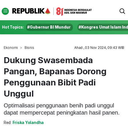
Hot Topics:
#Gubernur BI Mundur
#Kongres Umat Islam In
Ekonomi
Bisnis
Ahad , 03 Nov 2024, 09:43 WIB
Dukung Swasembada
Pangan, Bapanas Dorong
Penggunaan Bibit Padi
Unggul
Optimalisasi penggunaan benih padi unggul
dapat mempercepat peningkatan hasil panen.
Red:
Friska Yolandha