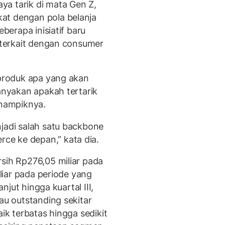
a tarik di mata Gen Z,
at dengan pola belanja
eberapa inisiatif baru
u terkait dengan consumer
 produk apa yang akan
anyakan apakah tertarik
enampiknya.
njadi salah satu backbone
e ke depan,” kata dia.
rsih Rp276,05 miliar pada
iliar pada periode yang
anjut hingga kuartal III,
au outstanding sekitar
aik terbatas hingga sedikit