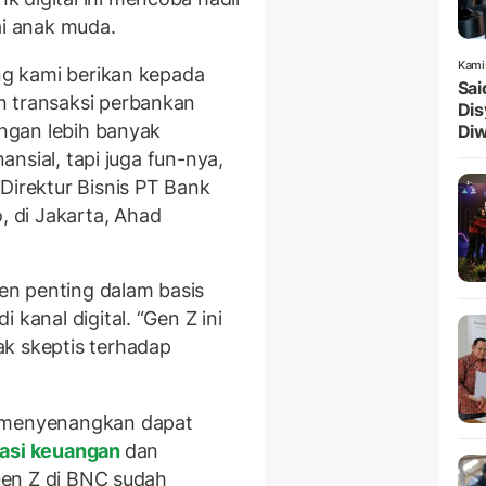
ai anak muda.
Kami
ang kami berikan kepada
Sai
n transaksi perbankan
Dis
engan lebih banyak
Diw
nansial, tapi juga fun-nya,
Direktur Bisnis PT Bank
 di Jakarta, Ahad
n penting dalam basis
 kanal digital. “Gen Z ini
k skeptis terhadap
h menyenangkan dapat
rasi keuangan
dan
 Gen Z di BNC sudah