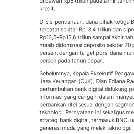
di bawah Rp8 triliun pada akhir tahu
kredit.
Di sisi pendanaan, dana pihak ketiga B
tercatat sekitar Rp13,4 triliun dan dip
Rp13,5–Rp13,6 triliun sampai akhir tah
masih didominasi deposito sekitar 70
persen, dengan target porsi dana mur
persen pada tahun depan.
Sebelumnya, Kepala Eksekutif Pengaw
Jasa Keuangan (OJK), Dian Ediana R
pertumbuhan bank digital didukung p
informasi yang canggih dalam menye
perbankan ritel sesuai dengan segme
teknologi. Pernyataan ini sekaligus 
strategi bank digital, termasuk BNC, u
generasi muda yang melek teknologi.