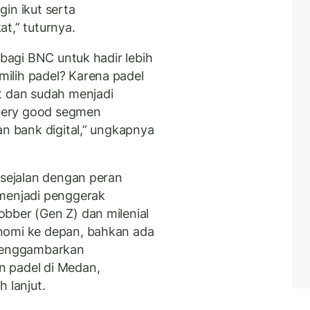
in ikut serta
t,” tuturnya.
 bagi BNC untuk hadir lebih
ilih padel? Karena padel
t dan sudah menjadi
y very good segmen
an bank digital,” ungkapnya
 sejalan dengan peran
 menjadi penggerak
bber (Gen Z) dan milenial
nomi ke depan, bahkan ada
 menggambarkan
 padel di Medan,
 lanjut.