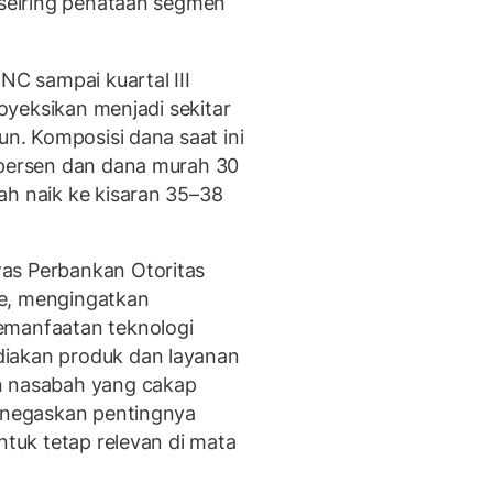
n seiring penataan segmen
NC sampai kuartal III
royeksikan menjadi sekitar
un. Komposisi dana saat ini
 persen dan dana murah 30
ah naik ke kisaran 35–38
as Perbankan Otoritas
ae, mengingatkan
emanfaatan teknologi
diakan produk dan layanan
n nasabah yang cakap
menegaskan pentingnya
ntuk tetap relevan di mata