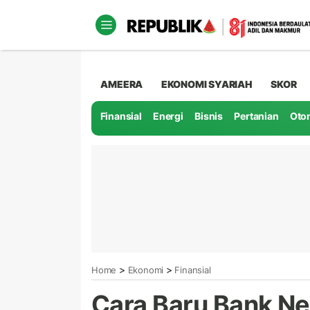
AMEERA
EKONOMI SYARIAH
SKOR
Finansial
Energi
Bisnis
Pertanian
Oto
>
>
Home
Ekonomi
Finansial
Cara Baru Bank N