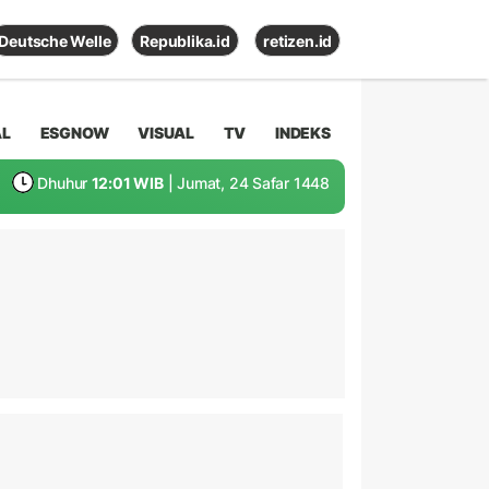
Deutsche Welle
Republika.id
retizen.id
AL
ESGNOW
VISUAL
TV
INDEKS
Dhuhur
12:01 WIB
| Jumat, 24 Safar 1448