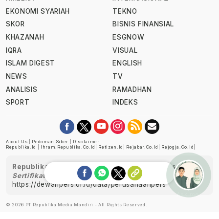
EKONOMI SYARIAH
TEKNO
SKOR
BISNIS FINANSIAL
KHAZANAH
ESGNOW
IQRA
VISUAL
ISLAM DIGEST
ENGLISH
NEWS
TV
ANALISIS
RAMADHAN
SPORT
INDEKS
About Us
|
Pedoman Siber
|
Disclaimer
Republika.id
|
Ihram.republika.co.id
|
Retizen.id
|
Rejabar.co.id
|
Rejogja.co.id
|
Republika telah diverifikasi oleh Dewan Pers
Sertifikat Nomor 1058/DP-Verifikasi/K/XII/2022
https://dewanpers.or.id/data/perusahaanpers
Ask me!
© 2026 PT Republika Media Mandiri - All Rights Reserved.