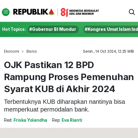
Hot Topics:
#Gubernur BI Mundur
#Kongres Umat Islam In
Ekonomi
Bisnis
Senin , 14 Oct 2024, 12:25 WIB
OJK Pastikan 12 BPD
Rampung Proses Pemenuhan
Syarat KUB di Akhir 2024
Terbentuknya KUB diharapkan nantinya bisa
memperkuat permodalan bank.
Red:
Friska Yolandha
Rep:
Eva Rianti