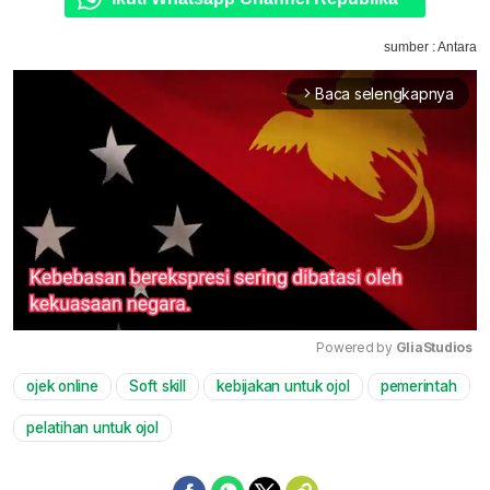
sumber : Antara
Baca selengkapnya
arrow_forward_ios
Powered by 
GliaStudios
ojek online
Soft skill
kebijakan untuk ojol
pemerintah
Mute
pelatihan untuk ojol