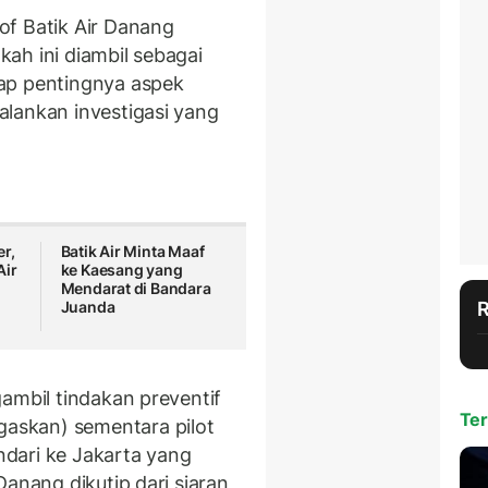
of Batik Air Danang
ah ini diambil sebagai
ap pentingnya aspek
lankan investigasi yang
r,
Batik Air Minta Maaf
Air
ke Kaesang yang
Mendarat di Bandara
Juanda
ambil tindakan preventif
Ter
askan) sementara pilot
dari ke Jakarta yang
Danang dikutip dari siaran