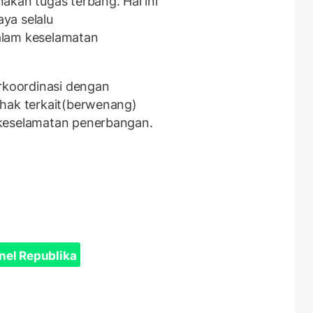
akan tugas terbang. Hal ini
ya selalu
alam keselamatan
erkoordinasi dengan
ihak terkait(berwenang)
 keselamatan penerbangan.
nel Republika