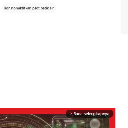
lion nonaktifkan pilot batik air
Baca selengkapnya
arrow_forward_ios