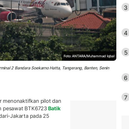
3
4
5
Foto: ANTARA/Muhammad Iqbal
erminal 2 Bandara Soekarno Hatta, Tangerang, Banten, Senin
6
7
 menonaktifkan pilot dan
lam pesawat BTK6723
Batik
dari-Jakarta pada 25