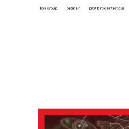
lion group
batik air
pilot batik air tertidur