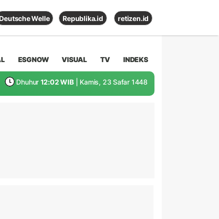
Deutsche Welle
Republika.id
retizen.id
AL
ESGNOW
VISUAL
TV
INDEKS
Dhuhur
12:02 WIB
| Kamis, 23 Safar 1448