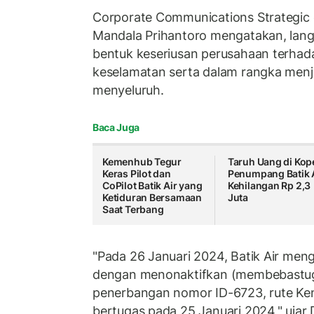
Corporate Communications Strategic 
Mandala Prihantoro mengatakan, langk
bentuk keseriusan perusahaan terhad
keselamatan serta dalam rangka menja
menyeluruh.
Baca Juga
Kemenhub Tegur
Taruh Uang di Kope
Keras Pilot dan
Penumpang Batik 
CoPilot Batik Air yang
Kehilangan Rp 2,3
Ketiduran Bersamaan
Juta
Saat Terbang
"Pada 26 Januari 2024, Batik Air meng
dengan menonaktifkan (membebastug
penerbangan nomor ID-6723, rute Ken
bertugas pada 25 Januari 2024," ujar 