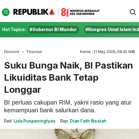
Hot Topics:
#Gubernur BI Mundur
#Kongres Umat Islam In
Ekonomi
Finansial
Kamis , 21 May 2026, 08:42 WIB
Suku Bunga Naik, BI Pastikan
Likuiditas Bank Tetap
Longgar
BI perluas cakupan RIM, yakni rasio yang atur
kemampuan bank salurkan dana.
Red:
Lida Puspaningtyas
Rep:
Dian Fath Risalah