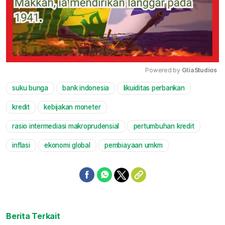
Powered by 
GliaStudios
suku bunga
bank indonesia
likuiditas perbankan
Mute
kredit
kebijakan moneter
rasio intermediasi makroprudensial
pertumbuhan kredit
inflasi
ekonomi global
pembiayaan umkm
Berita Terkait