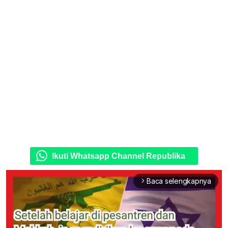
Ikuti Whatsapp Channel Republika
Baca selengkapnya
arrow_forward_ios