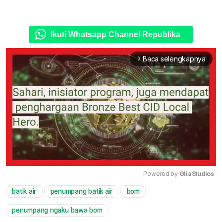
Ikuti Whatsapp Channel Republika
Baca selengkapnya
arrow_forward_ios
Powered by 
GliaStudios
batik air
penumpang batik air
bom
Mute
penumpang ngaku bawa bom