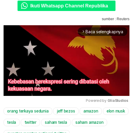
Ikuti Whatsapp Channel Republika
sumber : Reuters
Baca selengkapnya
arrow_forward_ios
Powered by 
GliaStudios
orang terkaya sedunia
jeff bezos
amazon
elon musk
Mute
tesla
twitter
saham tesla
saham amazon