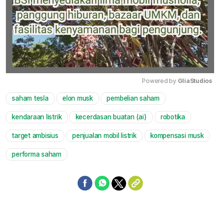
Powered by 
GliaStudios
saham tesla
elon musk
pembelian saham
Mute
kendaraan listrik
kecerdasan buatan (ai)
robotika
target ambisius
penjualan mobil listrik
kompensasi musk
performa saham