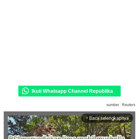
Ikuti Whatsapp Channel Republika
sumber : Reuters
Baca selengkapnya
arrow_forward_ios