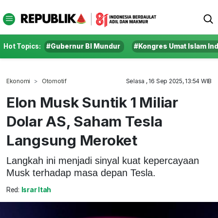
Hot Topics:
#Gubernur BI Mundur
#Kongres Umat Islam In
Ekonomi
Otomotif
Selasa , 16 Sep 2025, 13:54 WIB
Elon Musk Suntik 1 Miliar
Dolar AS, Saham Tesla
Langsung Meroket
Langkah ini menjadi sinyal kuat kepercayaan
Musk terhadap masa depan Tesla.
Red:
Israr Itah