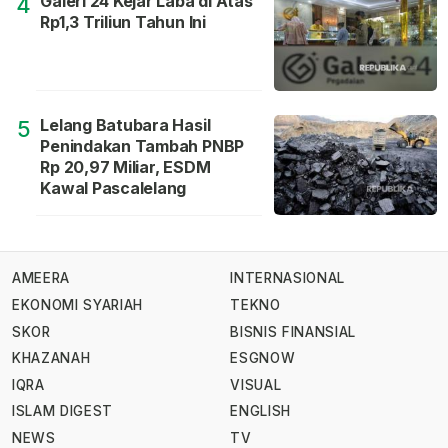
Galeri 24 Kejar Laba di Atas
4
Rp1,3 Triliun Tahun Ini
Lelang Batubara Hasil
5
Penindakan Tambah PNBP
Rp 20,97 Miliar, ESDM
Kawal Pascalelang
AMEERA
INTERNASIONAL
EKONOMI SYARIAH
TEKNO
SKOR
BISNIS FINANSIAL
KHAZANAH
ESGNOW
IQRA
VISUAL
ISLAM DIGEST
ENGLISH
NEWS
TV