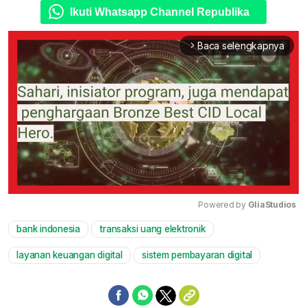
Ikuti Whatsapp Channel Republika
Baca selengkapnya
arrow_forward_ios
Powered by 
GliaStudios
bank indonesia
transaksi uang elektronik
Mute
layanan keuangan digital
sistem pembayaran digital