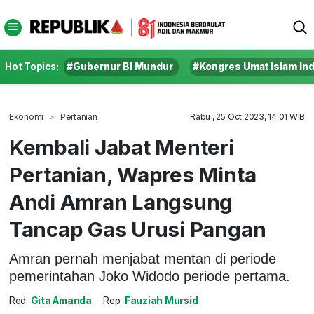
Hot Topics:
#Gubernur BI Mundur
#Kongres Umat Islam In
Ekonomi
Pertanian
Rabu , 25 Oct 2023, 14:01 WIB
Kembali Jabat Menteri
Pertanian, Wapres Minta
Andi Amran Langsung
Tancap Gas Urusi Pangan
Amran pernah menjabat mentan di periode
pemerintahan Joko Widodo periode pertama.
Red:
Gita Amanda
Rep:
Fauziah Mursid