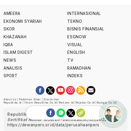
AMEERA
INTERNASIONAL
EKONOMI SYARIAH
TEKNO
SKOR
BISNIS FINANSIAL
KHAZANAH
ESGNOW
IQRA
VISUAL
ISLAM DIGEST
ENGLISH
NEWS
TV
ANALISIS
RAMADHAN
SPORT
INDEKS
About Us
|
Pedoman Siber
|
Disclaimer
Republika.id
|
Ihram.republika.co.id
|
Retizen.id
|
Rejabar.co.id
|
Rejogja.co.id
|
Republika telah diverifikasi oleh Dewan Pers
Sertifikat Nomor 1058/DP-Verifikasi/K/XII/2022
https://dewanpers.or.id/data/perusahaanpers
Ask me!