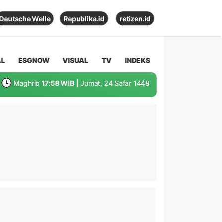
Deutsche Welle
Republika.id
retizen.id
AL
ESGNOW
VISUAL
TV
INDEKS
Maghrib
17:58 WIB
| Jumat, 24 Safar 1448