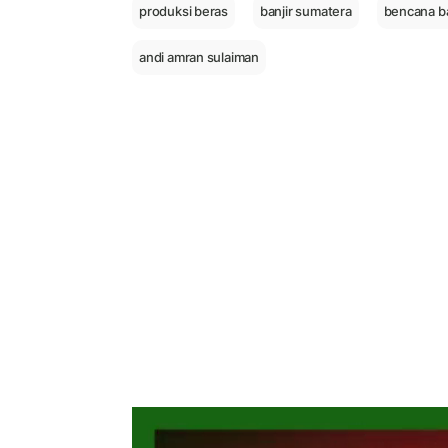
produksi beras
banjir sumatera
bencana ba
andi amran sulaiman