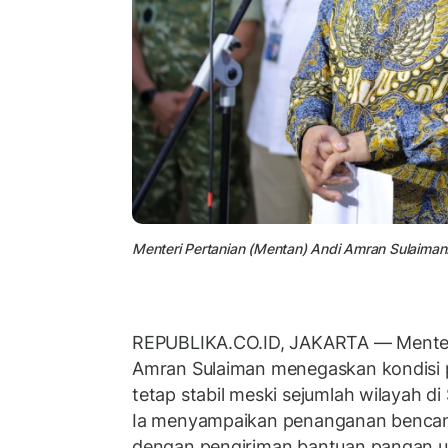
Menteri Pertanian (Mentan) Andi Amran Sulaiman
REPUBLIKA.CO.ID, JAKARTA — Menteri
Amran Sulaiman menegaskan kondisi 
tetap stabil meski sejumlah wilayah d
Ia menyampaikan penanganan bencan
dengan pengiriman bantuan pangan 