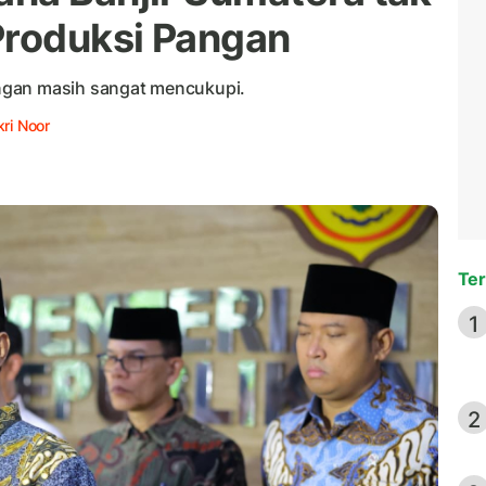
roduksi Pangan
ngan masih sangat mencukupi.
ri Noor
Ter
1
2