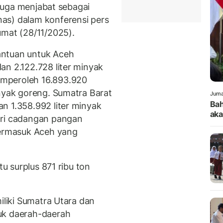
g juga menjabat sebagai
as) dalam konferensi pers
umat (28/11/2025).
antuan untuk Aceh
an 2.122.728 liter minyak
mperoleh 16.893.920
inyak goreng. Sumatra Barat
Juma
Bah
n 1.358.992 liter minyak
aka
ari cadangan pangan
termasuk Aceh yang
tu surplus 871 ribu ton
iliki Sumatra Utara dan
uk daerah-daerah