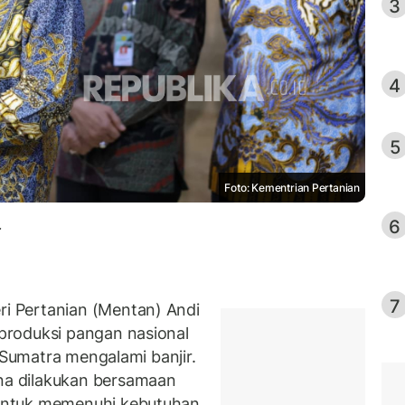
3
4
5
Foto: Kementrian Pertanian
6
.
7
 Pertanian (Mentan) Andi
produksi pangan nasional
i Sumatra mengalami banjir.
a dilakukan bersamaan
untuk memenuhi kebutuhan