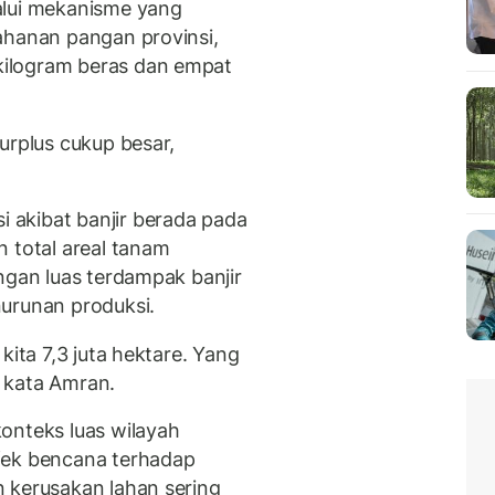
alui mekanisme yang
ahanan pangan provinsi,
ilogram beras dan empat
urplus cukup besar,
akibat banjir berada pada
 total areal tanam
ngan luas terdampak banjir
urunan produksi.
kita 7,3 juta hektare. Yang
” kata Amran.
onteks luas wilayah
fek bencana terhadap
 kerusakan lahan sering