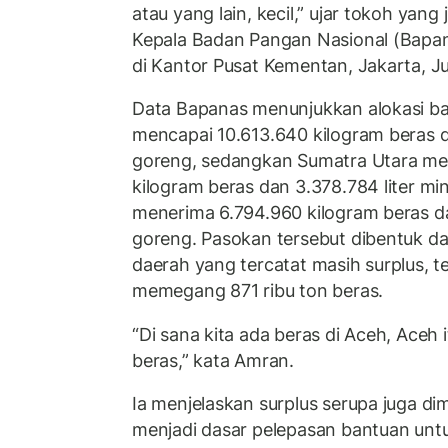
atau yang lain, kecil,” ujar tokoh yan
Kepala Badan Pangan Nasional (Bapan
di Kantor Pusat Kementan, Jakarta, J
Data Bapanas menunjukkan alokasi b
mencapai 10.613.640 kilogram beras d
goreng, sedangkan Sumatra Utara me
kilogram beras dan 3.378.784 liter m
menerima 6.794.960 kilogram beras da
goreng. Pasokan tersebut dibentuk d
daerah yang tercatat masih surplus, 
memegang 871 ribu ton beras.
“Di sana kita ada beras di Aceh, Aceh i
beras,” kata Amran.
Ia menjelaskan surplus serupa juga dim
menjadi dasar pelepasan bantuan unt