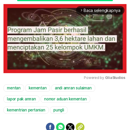
Baca selengkapnya
arrow_forward_ios
Powered by 
GliaStudios
mentan
kementan
andi amran sulaiman
Mute
lapor pak amran
nomor aduan kementan
kementrian pertanian
pungli