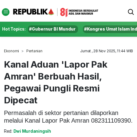
Hot Topics:
#Gubernur BI Mundur
#Kongres Umat Islam In
Ekonomi
Pertanian
Jumat , 28 Nov 2025, 11:44 WIB
Kanal Aduan 'Lapor Pak
Amran' Berbuah Hasil,
Pegawai Pungli Resmi
Dipecat
Permasalah di sektor pertanian dilaporkan
melalui Kanal Lapor Pak Amran 082311109390.
Red:
Dwi Murdaningsih