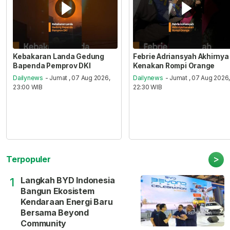
Kebakaran Landa Gedung
Febrie Adriansyah Akhirnya
Bapenda Pemprov DKI
Kenakan Rompi Orange
Dailynews
- Jumat , 07 Aug 2026,
Dailynews
- Jumat , 07 Aug 2026
23:00 WIB
22:30 WIB
>
Terpopuler
Langkah BYD Indonesia
1
Bangun Ekosistem
Kendaraan Energi Baru
Bersama Beyond
Community