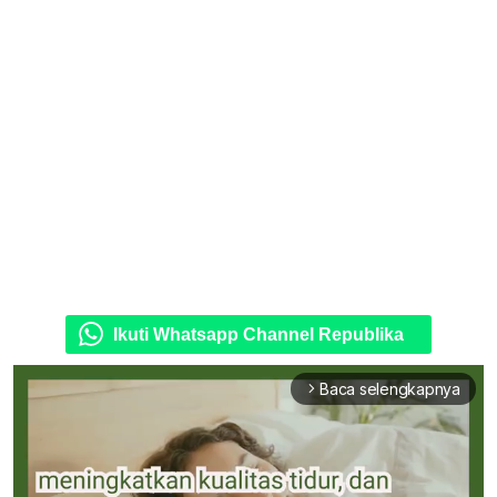
Ikuti Whatsapp Channel Republika
Baca selengkapnya
arrow_forward_ios