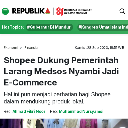
Hot Topics:
#Gubernur BI Mundur
#Kongres Umat Islam In
Ekonomi
Finansial
Kamis , 28 Sep 2023, 18:51 WIB
Shopee Dukung Pemerintah
Larang Medsos Nyambi Jadi
E-Commerce
Hal ini pun menjadi perhatian bagi Shopee
dalam mendukung produk lokal.
Red:
Ahmad Fikri Noor
Rep:
Muhammad Nursyamsi