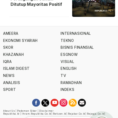
Ditutup Mayoritas Positif
AMEERA
INTERNASIONAL
EKONOMI SYARIAH
TEKNO
SKOR
BISNIS FINANSIAL
KHAZANAH
ESGNOW
IQRA
VISUAL
ISLAM DIGEST
ENGLISH
NEWS
TV
ANALISIS
RAMADHAN
SPORT
INDEKS
About Us
|
Pedoman Siber
|
Disclaimer
Republika.id
|
Ihram.republika.co.id
|
Retizen.id
|
Rejabar.co.id
|
Rejogja.co.id
|