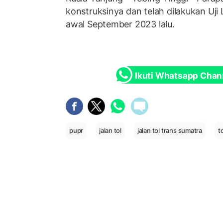
konstruksinya dan telah dilakukan Uji
awal September 2023 lalu.
Ikuti Whatsapp Chan
pupr
jalan tol
jalan tol trans sumatra
t