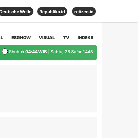
Deutsche Welle
Republika.id
retizen.id
AL
ESGNOW
VISUAL
TV
INDEKS
Shubuh
04:44 WIB
| Sabtu, 25 Safar 1448