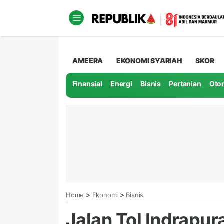
AMEERA
EKONOMI SYARIAH
SKOR
Finansial
Energi
Bisnis
Pertanian
Oto
>
>
Home
Ekonomi
Bisnis
Jalan Tol Indrapur