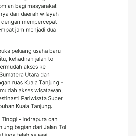
omian bagi masyarakat
nya dari daerah wilayah
ya dengan mempercepat
empat jam menjadi dua
mbuka peluang usaha baru
tu, kehadiran jalan tol
permudah akses ke
i Sumatera Utara dan
gan ruas Kuala Tanjung -
rmudah akses wisatawan,
tinasti Pariwisata Super
abuhan Kuala Tanjung.
g Tinggi - Indrapura dan
njung bagian dari Jalan Tol
t juga telah selesai