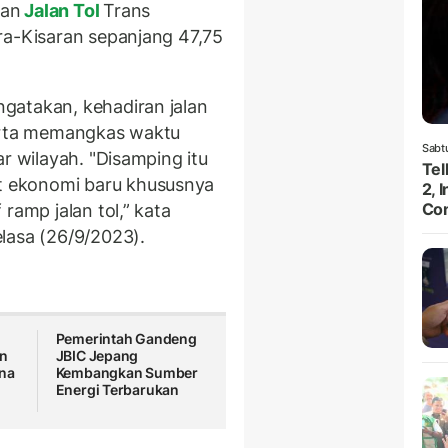
nan
Jalan Tol
Trans
ra-Kisaran sepanjang 47,75
.
gatakan, kehadiran jalan
serta memangkas waktu
Sabt
r wilayah. "Disamping itu
Te
 ekonomi baru khususnya
2, 
Con
ramp jalan tol,” kata
elasa (26/9/2023).
Pemerintah Gandeng
an
JBIC Jepang
ina
Kembangkan Sumber
Energi Terbarukan