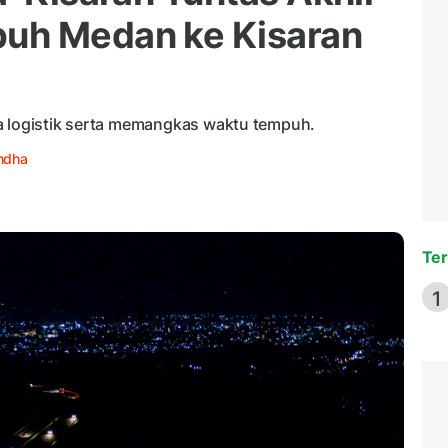
uh Medan ke Kisaran
a logistik serta memangkas waktu tempuh.
andha
Ter
1