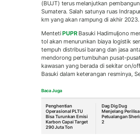
(BUJT) terus melanjutkan pembangu
Sumatera. Salah satunya ruas Indrapu
km yang akan rampung di akhir 2023
Menteti
PUPR
Basuki Hadimuljono men
tol akan menurunkan biaya logistik 
tempuh distribusi barang dan jasa anta
mendorong pertumbuhan pusat-pusat
kawasan yang berada di sekitar on/off 
Basuki dalam keterangan resminya, S
Baca Juga
Penghentian
Dag Dig Dug
Operasional PLTU
Menjelang Perilis
Bisa Turunkan Emisi
Petualangan Sher
Karbon Capai Target
2
290 Juta Ton