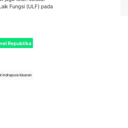
 Laik Fungsi (ULF) pada
nel Republika
ol indrapura kisaran