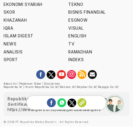
EKONOMI SYARIAH
TEKNO
SKOR
BISNIS FINANSIAL
KHAZANAH
ESGNOW
IQRA
VISUAL
ISLAM DIGEST
ENGLISH
NEWS
TV
ANALISIS
RAMADHAN
SPORT
INDEKS
About Us
|
Pedoman Siber
|
Disclaimer
Republika.id
|
Ihram.republika.co.id
|
Retizen.id
|
Rejabar.co.id
|
Rejogja.co.id
|
Republika telah diverifikasi oleh Dewan Pers
Sertifikat Nomor 1058/DP-Verifikasi/K/XII/2022
https://dewanpers.or.id/data/perusahaanpers
Ask me!
© 2026 PT Republika Media Mandiri - All Rights Reserved.