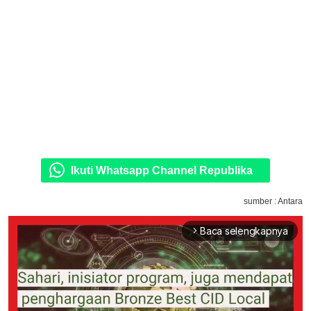
Ikuti Whatsapp Channel Republika
sumber : Antara
Baca selengkapnya
arrow_forward_ios