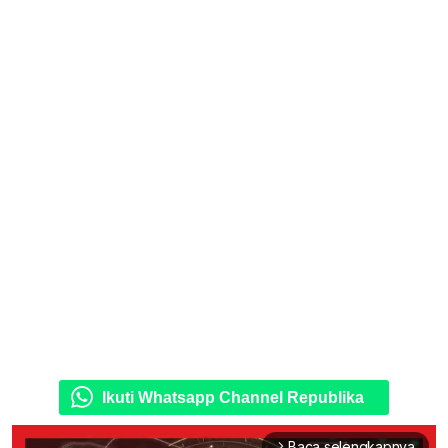
Ikuti Whatsapp Channel Republika
Baca selengkapnya
arrow_forward_ios