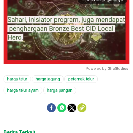
Powered by 
GliaStudios
harga telur
harga jagung
peternak telur
Mute
harga telur ayam
harga pangan
Berita Terkait