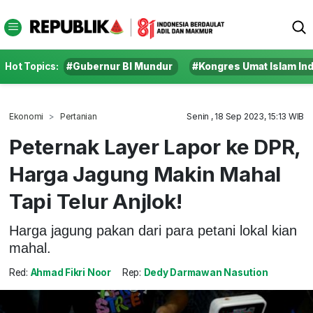
Hot Topics:
#Gubernur BI Mundur
#Kongres Umat Islam In
Ekonomi
Pertanian
Senin , 18 Sep 2023, 15:13 WIB
Peternak Layer Lapor ke DPR,
Harga Jagung Makin Mahal
Tapi Telur Anjlok!
Harga jagung pakan dari para petani lokal kian
mahal.
Red:
Ahmad Fikri Noor
Rep:
Dedy Darmawan Nasution