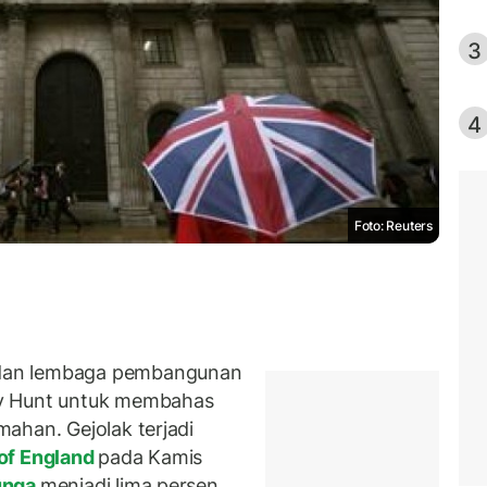
3
4
Foto: Reuters
dan lembaga pembangunan
my Hunt untuk membahas
ahan. Gejolak terjadi
of England
pada Kamis
unga
menjadi lima persen