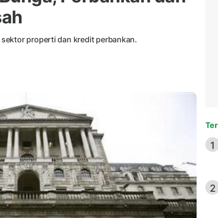
sah
ektor properti dan kredit perbankan.
Ter
1
2