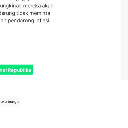
emungkinan mereka akan
derung tidak meminta
lah pendorong inflasi
nel Republika
suku bunga