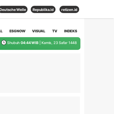
Deutsche Welle
Republika.id
retizen.id
AL
ESGNOW
VISUAL
TV
INDEKS
Shubuh
04:44 WIB
| Kamis, 23 Safar 1448