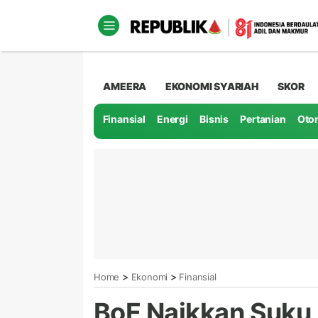
AMEERA
EKONOMI SYARIAH
SKOR
Finansial
Energi
Bisnis
Pertanian
Oto
>
>
Home
Ekonomi
Finansial
BoE Naikkan Suku