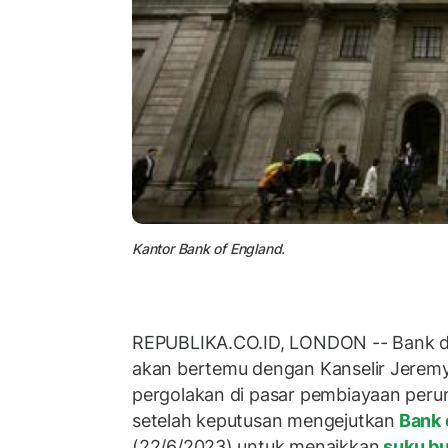
Kantor Bank of England.
REPUBLIKA.CO.ID, LONDON -- Bank 
akan bertemu dengan Kanselir Jere
pergolakan di pasar pembiayaan perum
setelah keputusan mengejutkan
Bank 
(22/6/2023) untuk menaikkan
suku b