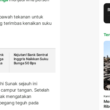
 bawah tekanan untuk
g terimbas kenaikan suku
Ter
ank
Kejutan! Bank Sentral
ga
Inggris Naikkan Suku
ga
Bunga 50 Bps
i Sunak sejauh ini
 campur tangan. Setelah
nak mengatakan
Kami
Men
rpegang teguh pada
Rib