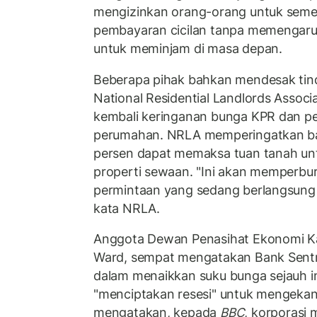
mengizinkan orang-orang untuk semen
pembayaran cicilan tanpa memengar
untuk meminjam di masa depan.
Beberapa pihak bahkan mendesak tinda
National Residential Landlords Assoc
kembali keringanan bunga KPR dan pe
perumahan. NRLA memperingatkan ba
persen dapat memaksa tuan tanah unt
properti sewaan. "Ini akan memperbur
permintaan yang sedang berlangsung 
kata NRLA.
Anggota Dewan Penasihat Ekonomi Ka
Ward, sempat mengatakan Bank Sentral
dalam menaikkan suku bunga sejauh i
"menciptakan resesi" untuk mengekan
mengatakan, kepada
BBC
, korporasi