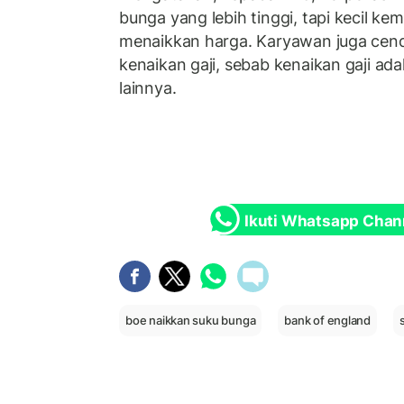
bunga yang lebih tinggi, tapi kecil k
menaikkan harga. Karyawan juga cen
kenaikan gaji, sebab kenaikan gaji ada
lainnya.
Ikuti Whatsapp Chan
boe naikkan suku bunga
bank of england