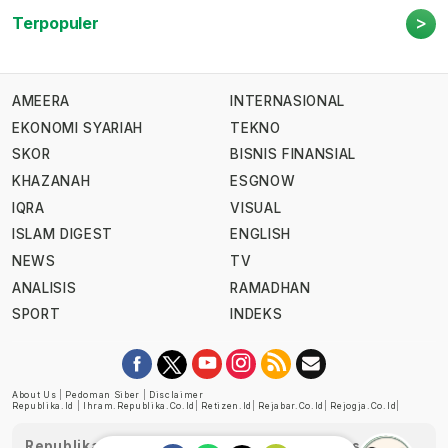
>
Terpopuler
AMEERA
INTERNASIONAL
EKONOMI SYARIAH
TEKNO
SKOR
BISNIS FINANSIAL
KHAZANAH
ESGNOW
IQRA
VISUAL
ISLAM DIGEST
ENGLISH
NEWS
TV
ANALISIS
RAMADHAN
SPORT
INDEKS
About Us
|
Pedoman Siber
|
Disclaimer
Republika.id
|
Ihram.republika.co.id
|
Retizen.id
|
Rejabar.co.id
|
Rejogja.co.id
|
Republika telah diverifikasi oleh Dewan Pers