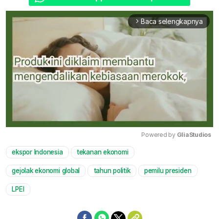
Baca selengkapnya
arrow_forward_ios
Powered by 
GliaStudios
ekspor Indonesia
tekanan ekonomi
Mute
gejolak ekonomi global
tahun politik
pemilu presiden
LPEI