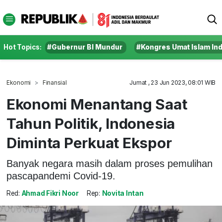
Hot Topics:
#Gubernur BI Mundur
#Kongres Umat Islam In
Ekonomi
Finansial
Jumat , 23 Jun 2023, 08:01 WIB
Ekonomi Menantang Saat
Tahun Politik, Indonesia
Diminta Perkuat Ekspor
Banyak negara masih dalam proses pemulihan
pascapandemi Covid-19.
Red:
Ahmad Fikri Noor
Rep:
Novita Intan