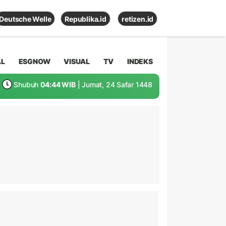
Deutsche Welle
Republika.id
retizen.id
AL
ESGNOW
VISUAL
TV
INDEKS
Shubuh
04:44 WIB
| Jumat, 24 Safar 1448