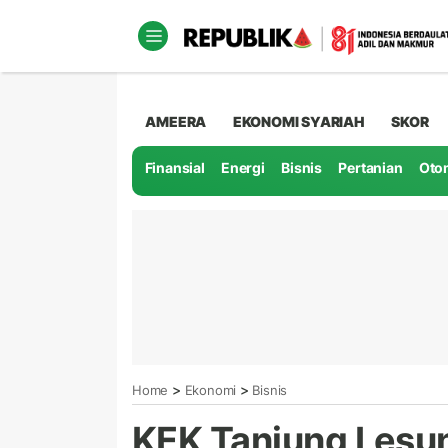
AMEERA
EKONOMI SYARIAH
SKOR
Finansial
Energi
Bisnis
Pertanian
Oto
>
>
Home
Ekonomi
Bisnis
KEK Tanjung Lesu