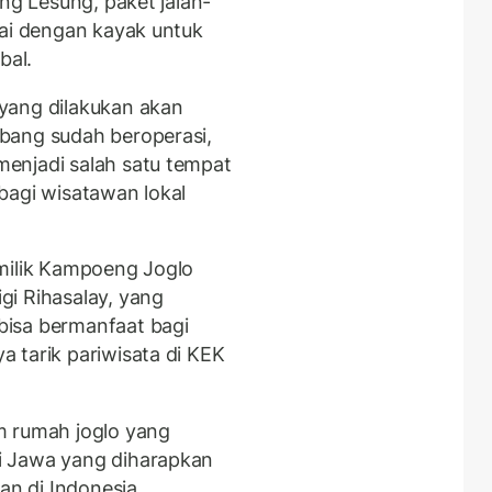
ung Lesung, paket jalan-
gai dengan kayak untuk
bal.
yang dilakukan akan
bang sudah beroperasi,
enjadi salah satu tempat
bagi wisatawan lokal
emilik Kampoeng Joglo
i Rihasalay, yang
bisa bermanfaat bagi
 tarik pariwisata di KEK
m rumah joglo yang
i Jawa yang diharapkan
man di Indonesia