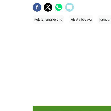
kek tanjung lesung
wisata budaya
kampun