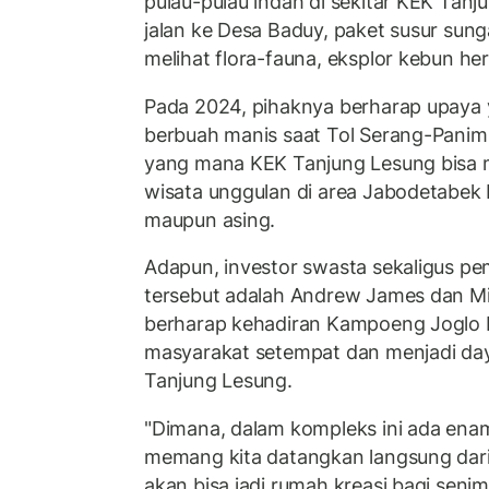
pulau-pulau indah di sekitar KEK Tanj
jalan ke Desa Baduy, paket susur sun
melihat flora-fauna, eksplor kebun her
Pada 2024, pihaknya berharap upaya 
berbuah manis saat Tol Serang-Panim
yang mana KEK Tanjung Lesung bisa m
wisata unggulan di area Jabodetabek 
maupun asing.
Adapun, investor swasta sekaligus p
tersebut adalah Andrew James dan Mig
berharap kehadiran Kampoeng Joglo 
masyarakat setempat dan menjadi daya
Tanjung Lesung.
"Dimana, dalam kompleks ini ada ena
memang kita datangkan langsung dar
akan bisa jadi rumah kreasi bagi seni