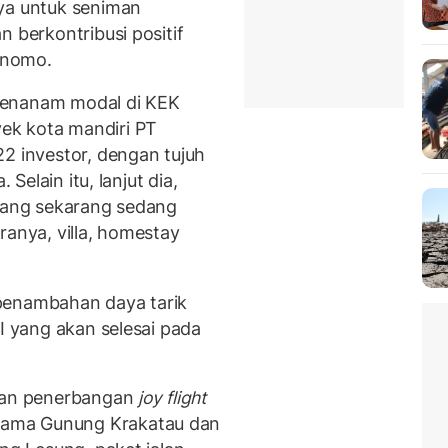
aya untuk seniman
n berkontribusi positif
ernomo.
penanam modal di KEK
ek kota mandiri PT
22 investor, dengan tujuh
 Selain itu, lanjut dia,
 yang sekarang sedang
ranya, villa, homestay
penambahan daya tarik
II yang akan selesai pada
akan penerbangan
joy flight
rama Gunung Krakatau dan