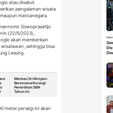
lo atau disebut
erikan pengalaman wisata
a maupun mancanegara.
Poernomo Siswoprasetijo
enin (22/5/2023),
Kami
oglo akan memberikan
Sai
 wisatawan, sehingga bisa
Dis
ung Lesung.
Diw
ana
Menkeu Sri Mulyani
k
Berencana Kurangi
es
Penerbitan SBN
l
Tahun Ini
00 meter persegi ini akan