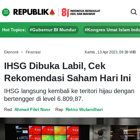
Hot Topics:
#Gubernur BI Mundur
#Kongres Umat Islam Ind
Ekonomi
Finansial
Kamis , 13 Apr 2023, 09:38 WIB
IHSG Dibuka Labil, Cek
Rekomendasi Saham Hari Ini
IHSG langsung kembali ke teritori hijau dengan
bertengger di level 6.809,87.
Red:
Ahmad Fikri Noor
Rep:
Retno Wulandhari